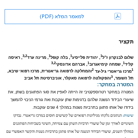
למאמר המלא (PDF)
תקציר
3,2
1
1
1
שלום לבנקרון ז"ל
, יהודית פלייסיג
, בלה קופל
, מרינה ערד
, ראיסה
3,2
1
1
קליד
, שמחה קימיאגרוב
, אברהם אדונסקי
2
1
מרכז גריאטרי גיל-עד
והמחלקה לרפואה גריאטרית, מרכז רפואי שיבא,
3
תל השומר,
והפקולטה לרפואה סאקלר, אוניברסיטת תל אביב
המטרה במחקר:
המטרה במחקר רטרוספקטיבי זה הייתה לאפיין את סוגי הפתוגנים בשתן, את
שיעורי הבידוד הנשנה שלהם בדגימות שתן עוקבות ואת גורמי הניבוי להמשך
בידודו של אותו פתוגן בתרביות נשנות במהלך 4 שנים עוקבות.
שיטות:
הנתונים נלקחו מגיליונות רפואיים של קשישים חוסים במרכז גריאטרי. נבדקו
השינויים לאורך זמן של שיעורי תרביות השתן עם צמיחה, השינוי בשכיחות הפתוגנים
במהלך השנים, שיעורי הבידוד הנשנה של אותו פתוגן בתרביות נשנות והקשר האפשרי עם