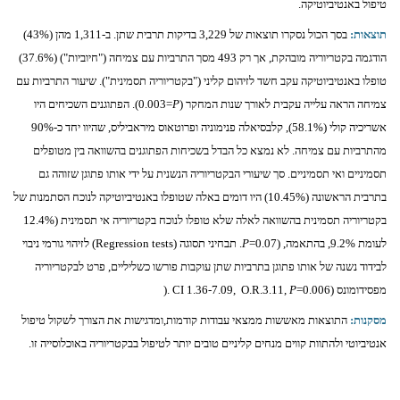
טיפול באנטיביוטיקה.
תוצאות:
בסך הכול נסקרו תוצאות של 3,229 בדיקות תרבית שתן. ב-1,311 מהן (43%)
הודגמה בקטריוריה מובהקת, אך רק 493 מסך התרביות עם צמיחה ("חיוביות") (37.6%)
טופלו באנטיביוטיקה עקב חשד לזיהום קליני ("בקטריוריה תסמינית"). שיעור התרביות עם
צמיחה הראה עלייה עקבית לאורך שנות המחקר (
P
=0.003
). הפתוגנים השכיחים היו
אשריכיה קולי (58.1%), קלבסיאלה פנימוניה ופרוטאוס מיראביליס, שהיוו יחד כ-90%
מהתרביות עם צמיחה. לא נמצא כל הבדל בשכיחות הפתוגנים בהשוואה בין
מטופלים
תסמיניים ואי תסמיניים. סך שיעורי הבקטריוריה הנשנית על ידי אותו פתוגן שזוהה גם
בתרבית הראשונה (10.45%) היו דומים באלה שטופלו באנטיביוטיקה לנוכח הסתמנות של
בקטריוריה תסמינית בהשוואה לאלה שלא טופלו לנוכח בקטריוריה אי תסמינית (12.4%
לעומת 9.2%, בהתאמה,
(
=0.07
P
. תבחיני תסוגה (
Regression tests
) לזיהוי גורמי ניבוי
לבידוד נשנה של אותו פתוגן בתרביות שתן עוקבות פורשו כשליליים, פרט לבקטריוריה
מפסידומונס (
=0.006
P
CI 1.36-7.09, O.R.3.11,
.(
מסקנות:
התוצאות מאששות ממצאי עבודות קודמות,ומדגישות את הצורך לשקול טיפול
אנטיביוטי ולהתוות קווים מנחים קליניים טובים יותר לטיפול בבקטריוריה באוכלוסייה זו.