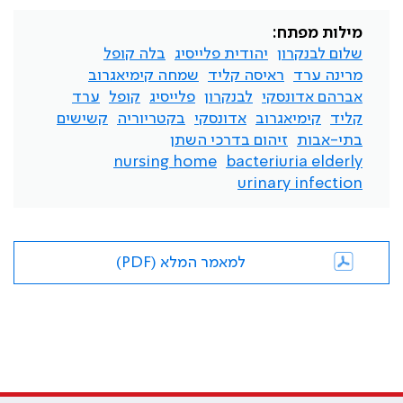
מילות מפתח:
שלום לבנקרון
יהודית פלייסיג
בלה קופל
מרינה ערד
ראיסה קליד
שמחה קימיאגרוב
אברהם אדונסקי
לבנקרון
פלייסיג
קופל
ערד
קליד
קימיאגרוב
אדונסקי
בקטריוריה
קשישים
בתי-אבות
זיהום בדרכי השתן
nursing home
bacteriuria elderly
urinary infection
למאמר המלא (PDF)