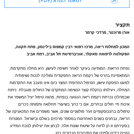
למאמר המלא (PDF)
תקציר
אורן פרוכטר, מרדכי קרמר
המכון למחלות ריאה, מרכז רפואי רבין קמפוס בילינסון, פתח תקווה,
הפקולטה לרפואה סאקלר, אוניברסיטת תל אביב, רמת אביב
נפחת הריאות, המופיעה בעיקר לאחר חשיפה לעישון, היא מחלה מתקדמת,
המתאפיינת בהרס של רקמת הריאה התפקודית ומוליכה לנכות נשימתית.
למעט הפסקת עישון, הטיפול התרופתי המצוי כיום אינו מעכב את התקדמות
המחלה, ויעילותו בהקלת קוצר הנשימה המתקדם של החולים מוגבלת. ניתוח
שבמהלכו נכרתת רקמת ריאה הנגועה בנפחת, מהווה טיפול יעיל המשפר את
איכות חיי חולים נבחרים, אם כי כרוך בשיעורי תחלואה ותמותה ניכרים.
טיפולים ברונכוסקופיים זעיר פולשניים שונים, אשר משפרים את המכאניקה של
הריאה, נבחנים בשנים האחרונות במספר מרכזים בעולם ובישראל. המטרות
בסקירתנו זו הן לדווח על שיטות שונות אלה, לבחון את יעילותן לנוכח המידע
הקיים בידינו ולפרט את הסיבוכים הכרוכים בהן.