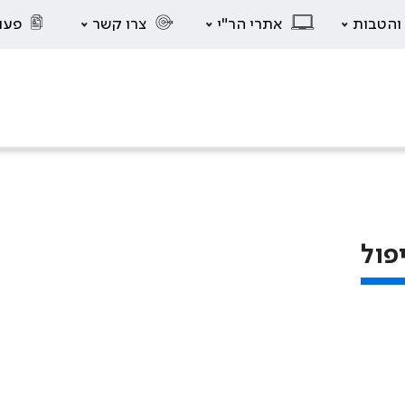
 והטבות
אתרי הר"י
צרו קשר
פעו
פול