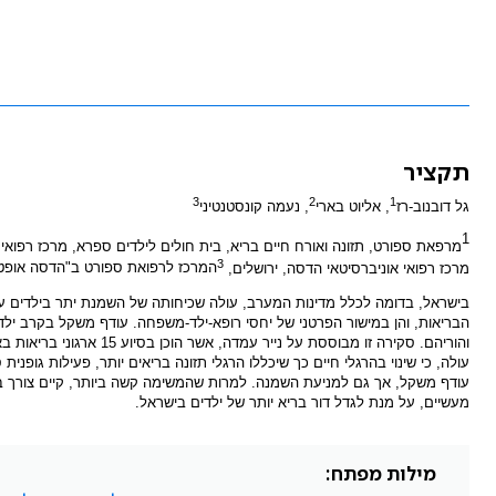
תקציר
3
2
1
גל דובנוב-רז
, אליוט בארי
, נעמה קונסטנטיני
1
מרפאת ספורט, תזונה ואורח חיים בריא, בית חולים לילדים ספרא, מרכז רפואי
3
מרכז רפואי אוניברסיטאי הדסה, ירושלים,
המרכז לרפואת ספורט ב"הדסה אופטימ
בישראל, בדומה לכלל מדינות המערב, עולה שכיחותה של השמנת יתר בילדים ע
הבריאות, והן במישור הפרטני של יחסי רופא-ילד-משפחה. עודף משקל בקרב ילדים
והוריהם. סקירה זו מבוססת
עולה, כי שינוי בהרגלי חיים כך שיכללו הרגלי תזונה בריאים יותר, פעילות גופ
עודף משקל, אך גם למניעת השמנה. למרות שהמשימה קשה ביותר, קיים צורך בהגב
מעשיים, על מנת לגדל דור בריא יותר של ילדים בישראל.
מילות מפתח: