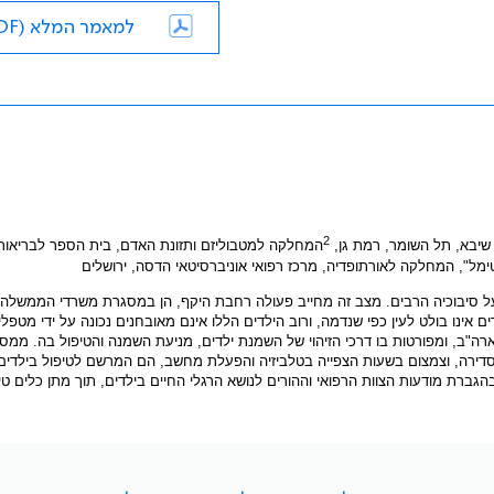
למאמר המלא (PDF)
2
 שיבא, תל השומר, רמת גן,
המחלקה למטבוליזם ותזונת האדם, בית הספר לבריאות 
ל", המחלקה לאורתופדיה, מרכז רפואי אוניברסיטאי הדסה, ירושלים
ל סיבוכיה הרבים. מצב זה מחייב פעולה רחבת היקף, הן במסגרת משרדי הממשלה ו
 אינו בולט לעין כפי שנדמה, ורוב הילדים הללו אינם מאובחנים נכונה על ידי מטפל
 על נייר עמדה, אשר הוכן בסיוע 15 ארגוני בריאות בארה"ב, ומפורטות בו דרכי הזיהוי של השמנת ילדים, מניעת השמנה והטיפול בה. 
נית סדירה, וצמצום בשעות הצפייה בטלביזיה והפעלת מחשב, הם המרשם לטיפול בילדים
רת מודעות הצוות הרפואי וההורים לנושא הרגלי החיים בילדים, תוך מתן כלים טיפ