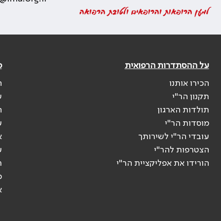
למען הרופאות והרופאים ולטובת הרפואה
על ההסתדרות הרפואית
פ
הכירו אותנו
ה
תקנון הר"י
ש
תולדות הארגון
ה
מוסדות הר"י
ע
עובדי הר"י לשירותך
א
הצטרפות להר"י
ע
הורידו את אפליקציית הר"י
ר
ס
א