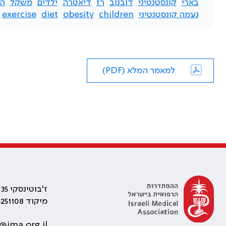
בארי
קונסטנטיני
דובנוב
רז
דיאטרה
ילדים
משקל
ה
נעמה קונסטנטיני
children
obesity
diet
exercise
למאמר המלא (PDF)
ז'בוטינסקי 35 רמת גן, בניין התאומים 2
מיקוד 5251108
@ima.org.il