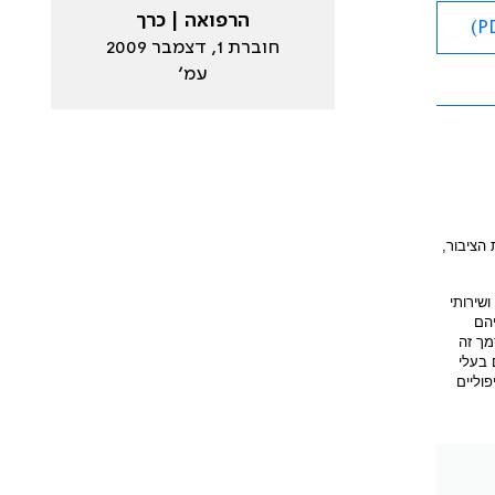
הרפואה | כרך
חוברת 1, דצמבר 2009
עמ׳
הציבור,
שירותי
יהם
ממסמך זה
 בעלי
וליים