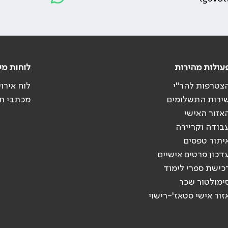
עולות מהירות
לוחות מי
צטרפות להר"י
לוח אירו
ירות התשלומים
מכתבי ת
אזור האישי
בודה וקריירה
יתור טפסים
דכון פרטים אישיים
כישת ספרי לימוד
ימולטור שכר
זור אישי סטאז'-רישוי