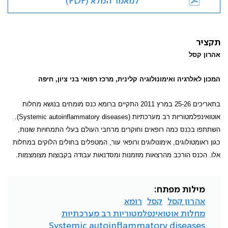
למאמר המלא (PDF)
תקציר
אהרון קסל
המכון לאלרגיה ואימונולוגיה קלינית, מרכז רפואי בני ציון, חיפה
בתאריכים 25-26 במרץ 2011 התקיים ברומא כנס מומחים בנושא מחלות
אוטואינפלמטוריות רב מערכתיות (
Systemic autoinflammatory diseases
).
השתתפו בכנס כמה רופאים וחוקרים מרחבי העולם בעלי התמחויות שונות,
כגון ראומטולוגים, אימונולוגים ורופאי עור, המטפלים בחולים הלוקים במחלות
אלו. הכנס הורכב מהרצאות מוזמנות ומסדנאות עבודה בקבוצות מצומצמות.
מילות מפתח:
אהרון קסל
קסל
רומא
מחלות אוטואינפלמטוריות רב מערכתיות
Systemic autoinflammatory diseases