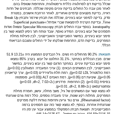
שכלל בדיקות דם לסרולוגיה כללית ורימטולוגית, והתרופות שטופלו בהם.
לאחר מכן עברו כל החולים בדיקת עיניים מקיפה שכללה: תבחינים של חדות
ראייה, בדיקת מקטעים קדמיים ואחוריים, לאחר הרחבת אישונים, במנורת
סדק,
בדיקה לסימני יובש בעיניים, שכללה את תבחין שירמר ותבחין
Break Up
Time
, ובדיקת הקרנית להימצאות שברי אפיתל ו-Superficial punctuate
keratopathy
. בנוסף עברו החולים תבחין
Specular Microscopy
ונשאלו אודות
תסמינים של יובש בעיניים. המידע נאסף, עובד ונותח תוך ניסיון למצוא קשר בין
סימני יובש בעיניים, במישור הסובייקטיבי והאובייקטיבי, לבין פעילות מחלת
המפרקים, בדיקות הדם, התרופות שנלקחו על ידי החולים ומצבם הבריאותי
הכללי.
תוצאות:
90.2% מהחולים היו נשים. גיל הנבדקים הממוצע היה 13.21± 51.9
שנים. מבין הנכללים במחקר, 31.1% התלוננו על יובש. בקרב 85% נמצאו
סימני יובש בבדיקת עיניים. במחקר הודגם קשר בין יובש בעיניים, במישור
האובייקטיבי, לבין המשתנים הבאים: (1) ערכי המעבדה: המוגלובין
(p<0.01)
,
רמת כולסטרול
LDL
p<0.02)
), רמת תלת-גליצירידים
(p<0.03)
, ערך קריאטינין
p<0.05)
), שקיעת דם
(p<0.05)
, רמת האנזים
ALT
(
(p<0.03
, פוספטזה
בסיסית
(p<0.01)
. (2) התרופות: פרדניזון (
c
2=7.02
,
df=2
,
3
p<0.0
)
ומתוטרקסאט (
c
2=8.88
,
df=2
,
p<0.01
).
לא נמצא קשר עם המשתנים של גיל, משך מחלה, עישון, חומרת מחלת
המפרקים, מחלות רקע שונות, ערכי מעבדה נוספים, כולל רמת גורם שגרונתי
(
Rheumatoid factor
), גורם נגד גרעין ותרופות נוגדות דלקת מפרקים
שגרונתית אחרות. בנוסף, לא נמצא קשר כזה עם תסמינים ברמה
הסובייקטיבית. תוצאות תבחין הספקולר בממוצע עבור עין ימין היו
416.59±2116.15, ועבור עין שמאל – 446.14±2125.67.