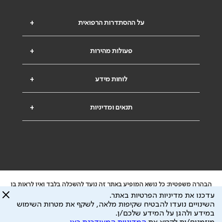
על ההסתדרות הרפואית
+
פעולות מהירות
+
לוחות מידע
+
תנאים ומדיניות
+
הבהרה משפטית: כל נושא המופיע באתר זה נועד להשכלה בלבד ואין לראות בו
ייעוץ רפואי או משפטי. אין הר"י אחראית לתוכן המתפרסם באתר זה ולכל נזק
עדכנו את מדיניות הפרטיות באתר.
שעלול להיגרם.
השינויים נועדו להבטיח שקיפות מלאה, לשקף את מטרות השימוש
ידוע לי שהר"י אוספת ושומרת מידע אישי לצורך מתן השרות וכי חלק ממנו עשוי
במידע ולהגן על המידע שלכם/ן.
להיות מועבר לצדדים שלישיים, הכל בכפוף ל
מדיניות הפרטיות
ול
תנאי השימוש