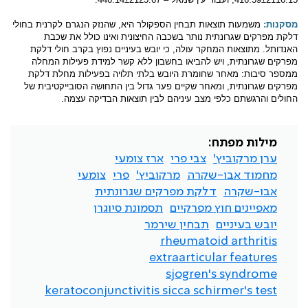
מסקנות:
משמעות תוצאות תבחין הספקולר היא, שהנזק הנגרם לקרנית בחולי
דלקת מפרקים שגרונתית נותר בשכבה החיצונית ואינו כולל את שכבת
האנדותל. מתוצאות המחקר עולה, כי יובש בעיניים נפוץ בקרב חולי דלקת
מפרקים שגרונתית, ויש להביאו בחשבון ללא קשר למידת פעילות המחלה
ממספר סיבות: מאחר שחומרת היובש בלתי תלויה בפעילות מחלת דלקת
מפרקים שגרונתית, ומאחר שקיים פער גדול בין התחושה הסובייקטיבית של
החולים והרגשתם כלפי מצב עיניהם לבין תוצאות הבדיקה עצמה.
מילות מפתח:
ערן מרקוביץ'
צבי פרי
ארז צומעי
מחמוד אבו-שקרה
מרקוביץ'
פרי
צומעי
אבו-שקרה
דלקת מפרקים שגרונתית
מאפיינים חוץ מפרקיים
תסמונת סיוגרן
יובש בעיניים
תבחין שירמר
rheumatoid arthritis
extraarticular features
sjogren's syndrome
keratoconjunctivitis sicca schirmer's test