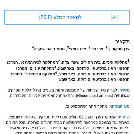
למאמר המלא (PDF)
תקציר
4
3
2
1
ערן מרקוביץ'
,
צבי פרי
, ארז צומעי
, מחמוד אבו-שקרה
1
2
מחלקת עיניים, בית החולים שערי צדק,
המחלקה לכירורגיה א', המרכז
3
הרפואי האוניברסיטאי, סורוקה, באר שבע,
מחלקת עיניים, המרכז
4
הרפואי האוניברסיטאי סורוקה, באר שבע,
מחלקה פנימית ד', המרכז
הרפואי האוניברסיטאי סורוקה, באר שבע
מטרה:
לבדוק סוג ושכיחות של תסמונות שונות בעיניים בחולי דלקת מפרקים
שגרונתית (
Rheumatoid arthritis
), והתאמתן למאפיינים קליניים ומעבדתיים.
סוג המחקר:
מחקר חתך רטרוספקטיבי.
שיטות:
המחקר נערך בקרב 61 חולים עם דלקת מפרקים שגרונתית שנמצאו
באותה עת במעקב במרפאה לרימטולוגיה בבית החולים סורוקה. מכל החולים
נלקחה אנמנזה רפואית, כולם עברו בדיקה גופנית – כולל בדיקה רימטולוגית,
ונתוניהם נרשמו בשאלון מובנה. בנוסף, נסקר תיקם הרפואי, ונאסף מידע