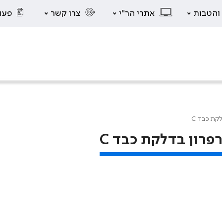
 והטבות
אתרי הר"י
צרו קשר
פעו
קת כבד C
פרון בדלקת כבד C