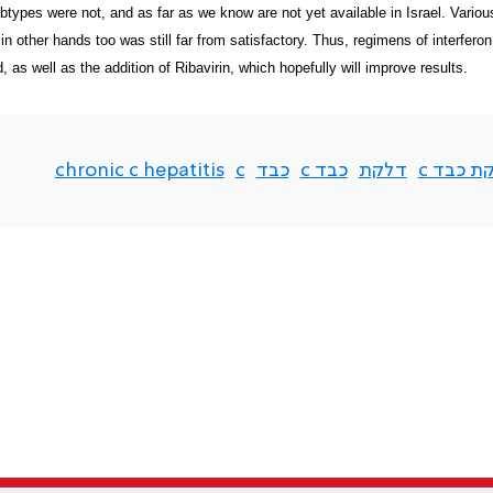
btypes were not, and as far as we know are not yet available in Israel. Vario
in other hands too was still far from satisfactory. Thus, regimens of interferon
, as well as the addition of Ribavirin, which hopefully will improve results.
ת כבד c
דלקת
כבד c
כבד
c
chronic c hepatitis