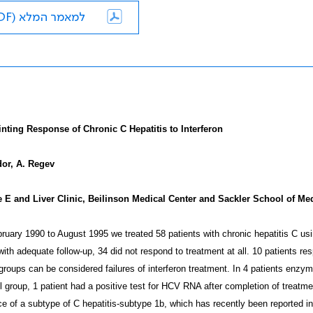
למאמר המלא (PDF)
nting Response of Chronic C Hepatitis to Interferon
or, A. Regev
 E and Liver Clinic, Beilinson Medical Center and Sackler School of Medi
uary 1990 to August 1995 we treated 58 patients with chronic hepatitis C using
with adequate follow-up, 34 did not respond to treatment at all. 10 patients 
roups can be considered failures of interferon treatment. In 4 patients enzym
l group, 1 patient had a positive test for HCV RNA after completion of treatmen
e of a subtype of C hepatitis-subtype 1b, which has recently been reported in I