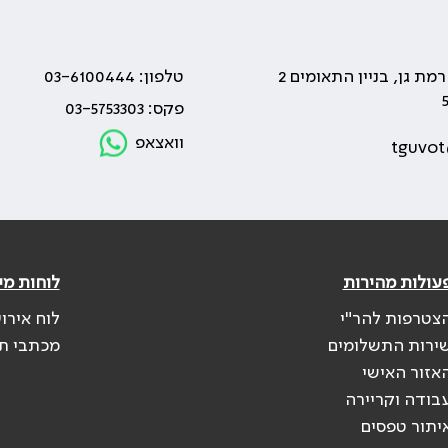
טלפון: 03-6100444
פקס: 03-5753303
וואצאפ
tguvot
עולות מהירות
לוחות מי
צטרפות להר"י
לוח אירו
ירות התשלומים
מכתבי ת
אזור האישי
בודה וקריירה
יתור טפסים