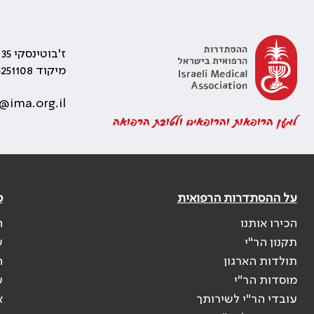
ז'בוטינסקי 35 רמת גן, בניין התאומים 2
מיקוד 5251108
@ima.org.il
למען הרופאות והרופאים ולטובת הרפואה
על ההסתדרות הרפואית
פ
הכירו אותנו
ה
תקנון הר"י
ש
תולדות הארגון
ה
מוסדות הר"י
ע
עובדי הר"י לשירותך
א