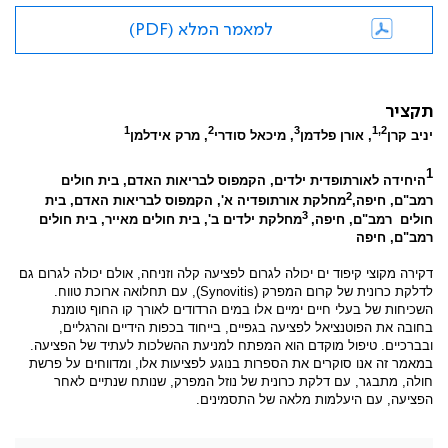
למאמר המלא (PDF)
תקציר
1
2
3
1,2
יניב קרן
, אורן פלדמן
, מיכאל סודרי
, מרק אידלמן
1
היחידה לאורתופדית ילדים, הקמפוס לבריאות האדם, בית חולים
2
רמב"ם, חיפה,
מחלקת אורתופדיה א', הקמפוס לבריאות האדם, בית
3
חולים
רמב"ם, חיפה,
מחלקת ילדים ב', בית חולים מאייר, בית חולים
רמב"ם, חיפה
דקירה מקוצי קיפוד ים יכולה לגרום לפציעה קלה וזניחה, אולם יכולה לגרום גם
לדלקת כרונית של קרום המפרק (
Synovitis
), עם תחלואה ארוכת טווח.
השכיחות של בעלי חיים ימיים אלו במים הרדודים לאורך קו החוף טומנת
בחובה את הפוטנציאל לפציעה בגפיים, בייחוד בכפות הידיים והרגליים,
ובברכיים. טיפול מוקדם הוא המפתח למניעת ההשלכות לעתיד של הפציעה.
במאמר זה אנו סוקרים את הספרות בנוגע לפציעות אלו, ומדווחים על פרשת
חולה, מתבגר, עם דלקת כרונית של נוזל המפרק, שנותח שנתיים לאחר
הפציעה, עם היעלמות מלאה של התסמינים.