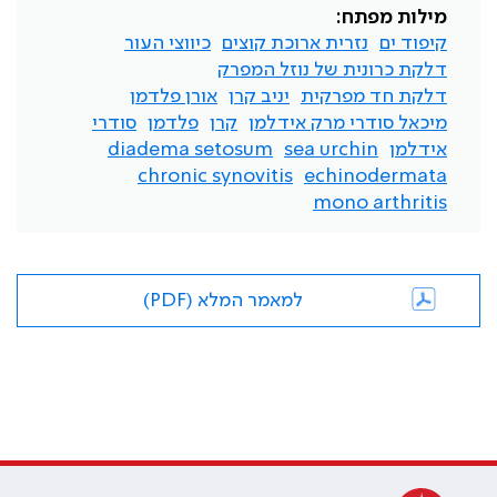
מילות מפתח:
קיפוד ים
נזרית ארוכת קוצים
כיווצי העור
דלקת כרונית של נוזל המפרק
דלקת חד מפרקית
יניב קרן
אורן פלדמן
מיכאל סודרי מרק אידלמן
קרן
פלדמן
סודרי
אידלמן
sea urchin
diadema setosum
chronic synovitis
echinodermata
mono arthritis
למאמר המלא (PDF)