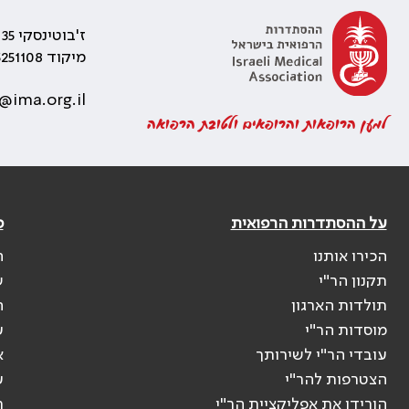
ז'בוטינסקי 35 רמת גן, בניין התאומים 2
מיקוד 5251108
@ima.org.il
למען הרופאות והרופאים ולטובת הרפואה
על ההסתדרות הרפואית
פ
הכירו אותנו
ה
תקנון הר"י
ש
תולדות הארגון
ה
מוסדות הר"י
ע
עובדי הר"י לשירותך
א
הצטרפות להר"י
ע
הורידו את אפליקציית הר"י
ר