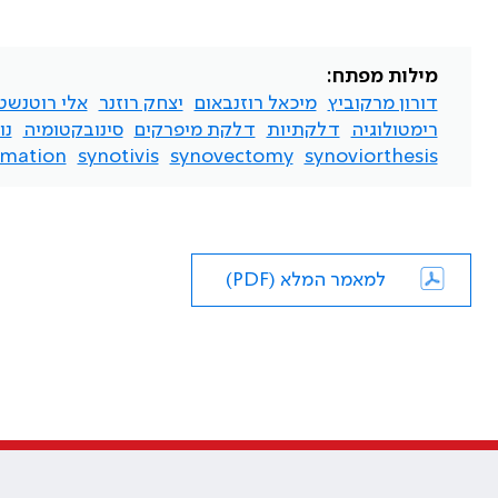
מילות מפתח:
דורון מרקוביץ
מיכאל רוזנבאום
יצחק רוזנר
אלי רוטנשט
רימטולוגיה
דלקתיות
דלקת מיפרקים
סינובקטומיה
נו
mmation
synotivis
synovectomy
synoviorthesis
למאמר המלא (PDF)