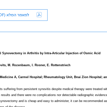
למאמר המלא (PDF)
 Synovectomy in Arthritis by Intra-Articular Injection of Osmic Acid
vits, M. Rozenbaum, I. Rosner, E. Rottenstriech
 Medicine A, Carmel Hospital; Rheumatology Unit, Bnai Zion Hospital; an
ts suffering from persistent synovitis despite medical therapy were treated with
results and there were no complications nor detectable radiographic evidenc
synovectomy and is cheap and easy to administer, it can be recommended as the 
ges of the disease.