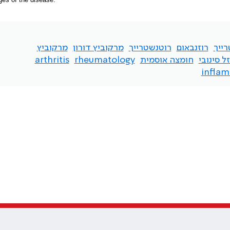
רייך
רוזנבאום
רוטנשטרייך
מרקוביץ דורון
מרקוביץ
זל סינובי
חומצה אוסמית
rheumatology
arthritis
infla