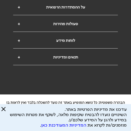
על ההסתדרות הרפואית
+
פעולות מהירות
+
לוחות מידע
+
תנאים ומדיניות
+
הבהרה משפטית: כל נושא המופיע באתר זה נועד להשכלה בלבד ואין לראות בו
ייעוץ רפואי או משפטי. אין הר"י אחראית לתוכן המתפרסם באתר זה ולכל נזק
עדכנו את מדיניות הפרטיות באתר.
שעלול להיגרם.
השינויים נועדו להבטיח שקיפות מלאה, לשקף את מטרות השימוש
ידוע לי שהר"י אוספת ושומרת מידע אישי לצורך מתן השרות וכי חלק ממנו עשוי
במידע ולהגן על המידע שלכם/ן.
להיות מועבר לצדדים שלישיים, הכל בכפוף ל
מדיניות הפרטיות
ול
תנאי השימוש
מוזמנים/ות לקרוא את
המדיניות המעודכנת כאן
.
כל הזכויות על המידע באתר שייכות להסתדרות הרפואית בישראל.