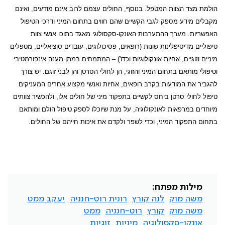
הולמת מצד הצוות המטפל. בנוסף, החולים עצמם לרוב אינם מודעים, ואינם
מקבלים מידע מספק לגבי הקשיים שהם חווים בתחום המיני ודרכי הטיפול
האפשריות. מערך ההתערבות האונקו-סקסולוגי מאגד בתוכו אנשי צוות
טיפוליים מדיסיפלינות שונות (רופאים, פסיכולוגים, עובדים סוציאליים, מטפלים
מיניים וזוגיים, אחיות אונקולוגיות וכדו') – המתמחים במתן מענה אינפורמטיבי
וטיפולי מותאם בתחום המיני והזוגי, הן לחולי הסרטן והן לבני זוגם. יש צורך
להגביר את המודעות בקרב רופאים, אחיות ואנשי מקצוע אחרים המעניקים
טיפול לחולי סרטן ביחס לקשיים בתפקוד מיני של חולים אלו, ולהכשיר צוותים
מיוחדים במרפאות לאונקולוגיה, על מנת שיוכלו לספק טיפול הולם ומותאם
בתחום התפקוד המיני, וכדי לשפר ולקדם את איכות חייהם של החולים.
מילות מפתח:
משה מוק
לנה קורץ
רונית רוט-חנניה
יעקב ממט
משה מוק
קורץ
רוט-חנניה
ממט
אונקו-סקסולוגיה
מיניות
זוגיות