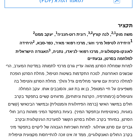
למאמר המלא (PDF)
תקציר
2
1
3,2
2,1
משה מוק
, לנה קורץ
, רונית רוט-חנניה
, יעקב ממט
1
2
היחידה לטיפול מיני וזוגי, מרכז רפואי מאיר, כפר-סבא,
היחידה
3
לאונקו-סקסולוגיה, מרכז רפואי לניאדו, נתניה,
האגודה הישראלית
למלחמה בסרטן, גבעתיים
למרות שמחלת הסרטן מהווה עדיין גורם מרכזי לתמותה במדינות המערב, הרי
שבשנים האחרונות, לנוכח התקדמות בשיטות הטיפול, מחלת הסרטן הופכת
למחלה כרונית עם שיעור מחלימים גדל והולך. מחלת הסרטן והטיפול בה
משפיעים על חיי המטופל, בן או בת זוגו, והסובבים אותו. עקב המחלה
והטיפולים (כימותרפיה, הקרנות וניתוחים), מדווחים קשיים בתפקוד בקרב
חולים במישור האישי (ברמה הפיזיולוגית והמנטלית) ובמישור הבינאישי (קשיים
בזוגיות, באינטימיות ובתפקוד המיני). בעיות בתפקוד המיני מזוהות ברוב חולי
הסרטן, במיוחד בקרב חולות בסרטן הקשור למערכת הגינקולוגית ובקרב
גברים עם סרטן אורולוגי. למרות השכיחות הגבוהה של ליקויים בתפקוד מיני
בקרב החולים האונקולוגיים, ממד זה אינו זוכה להתייחסות מקצועית וטיפולית