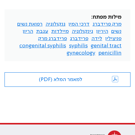
מילות מפתח:
מרק פרידברג
דרכי המין
גנקולוגיה
רפואת נשים
נשים
היריון
גינקולוגיה
מיילדות
עגבת
הריון
פניצילין
לידה
פרידברג
פרידברג מרק
congenital syphilis
syphilis
genital tract
gynecology
penicillin
למאמר המלא (PDF)