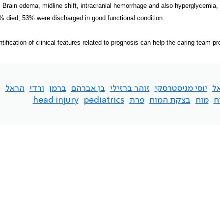
 Brain edema, midline shift, intracranial hemorrhage and also hyperglycemia
% died, 53% were discharged in good functional condition.
ntification of clinical features related to prognosis can help the caring team p
אל
יוסי מניסטרסקי
זוהר ברזילי
בן אברהם
ברמן
ורדי
הראל
ח
מוח
בצקת המוח
פרת
pediatrics
head injury