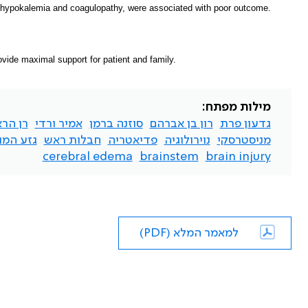
, hypokalemia and coagulopathy, were associated with poor outcome.
rovide maximal support for patient and family.
מילות מפתח:
גדעון פרת
רון בן אברהם
סוזנה ברמן
אמיר ורדי
רן הר
מניסטרסקי
נוירולוגיה
פדיאטריה
חבלות ראש
גזע המו
cerebral edema
brainstem
brain injury
למאמר המלא (PDF)