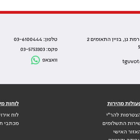
טלפון: 03-6100444
פקס: 03-5753303
וואצאפ
tguvot
עולות מהירות
לוחות מי
צטרפות להר"י
לוח אירו
ירות התשלומים
מכתבי ת
אזור האישי