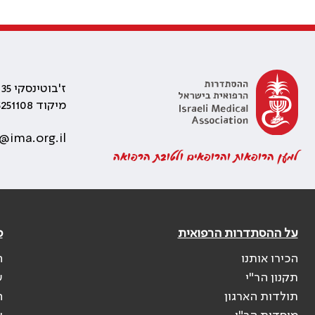
ז'בוטינסקי 35 רמת גן, בניין התאומים 2
מיקוד 5251108
@ima.org.il
למען הרופאות והרופאים ולטובת הרפואה
על ההסתדרות הרפואית
פ
הכירו אותנו
ה
תקנון הר"י
ש
תולדות הארגון
ה