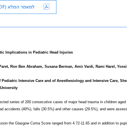
למאמר המלא (PDF)
ic Implications in Pediatric Head Injuries
aret, Ron Ben Abraham, Susana Berman, Amir Vardi, Rami Harel, Yossi 
f Pediatric Intensive Care and of Anesthesiology and Intensive Care, Sh
 University
cted series of 200 consecutive cases of major head trauma in children aged 
ad accidents (40%), falls (30.5%) and other causes (29.5%), and were assesse
ion the Glasgow Coma Score ranged from 4.72-11.65 and in addition to pupilla