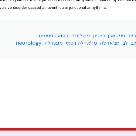
vulsive disorder caused atrioventricular junctional arrhythmia.
ית
פניטואין
כיפיון
נירולוגיה
רפואה פנימית
ב
לב
מג'אדלה
מג'אדלה רסמי
מגאדלה
neurology