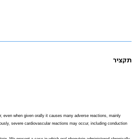
תקציר
er, even when given orally it causes many adverse reactions, mainly
ously, severe cardiovascular reactions may occur, including conduction
toin. We present a case in which oral phenytoin administered chronically