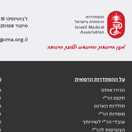
ז'בוטינסקי 35 רמת גן, בניין התאומים 2
מיקוד 5251108
@ima.org.il
למען הרופאות והרופאים ולטובת הרפואה
על ההסתדרות הרפואית
פ
הכירו אותנו
ה
תקנון הר"י
ש
תולדות הארגון
ה
מוסדות הר"י
ע
עובדי הר"י לשירותך
א
הצטרפות להר"י
ע