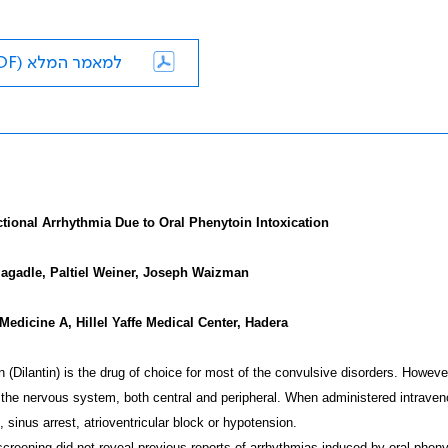
למאמר המלא (PDF)
tional Arrhythmia Due to Oral Phenytoin Intoxication
agadle, Paltiel Weiner, Joseph Waizman
 Medicine A, Hillel Yaffe Medical Center, Hadera
 (Dilantin) is the drug of choice for most of the convulsive disorders. Howev
 the nervous system, both central and peripheral. When administered intraven
, sinus arrest, atrioventricular block or hypotension.
creening did not reveal previous reports of arrhythmias induced by oral pheny