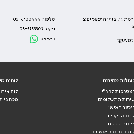
טלפון: 03-6100444
פקס: 03-5753303
וואצאפ
tguvot
עולות מהירות
לוחות מי
צטרפות להר"י
לוח אירו
ירות התשלומים
מכתבי ת
אזור האישי
בודה וקריירה
יתור טפסים
דכון פרטים אישיים