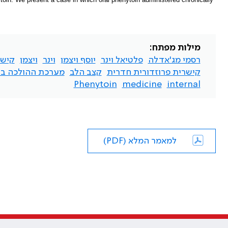
מילות מפתח:
רסמי מג'אדלה
פלטיאל וינר
יוסף ויצמן
וינר
ויצמן
קישר
קישרית פרוזדורית חדרית
קצב הלב
מערכת ההולכה בל
Phenytoin
medicine
internal
למאמר המלא (PDF)