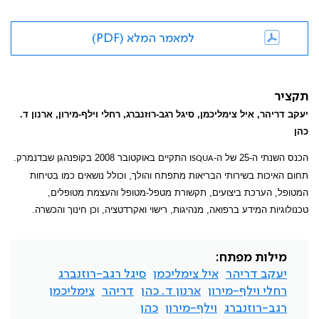
למאמר המלא (PDF)
תקציר
יעקב דריהר, איל צימליכמן, סיגל רגב-רוזנברג, רחלי וילף-מירון, ארנון ד.
כהן
הכנס השנתי ה-25 של ה-
התקיים באוקטובר 2008 בקופנהגן שבדנמרק.
ISQUA
תחום האיכות בשירותי הבריאות מתפתח והולך, וכולל נושאים כמו בטיחות
המטופל, הערכת ביצועים, תקשורת מטפל-מטופל והעצמת מטופלים,
טכנולוגיות המידע ברפואה, מנהיגות, רישוי ואקרדטציה, וכן חינוך והכשרה.
מילות מפתח:
יעקב דריהר
איל צימליכמן
סיגל רגב-רוזנברג
רחלי וילף-מירון
ארנון ד. כהן
דריהר
צימליכמן
רגב-רוזנברג
וילף-מירון
כהן