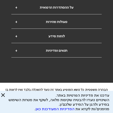
על ההסתדרות הרפואית
+
פעולות מהירות
+
לוחות מידע
+
תנאים ומדיניות
+
הבהרה משפטית: כל נושא המופיע באתר זה נועד להשכלה בלבד ואין לראות בו
ייעוץ רפואי או משפטי. אין הר"י אחראית לתוכן המתפרסם באתר זה ולכל נזק
עדכנו את מדיניות הפרטיות באתר.
שעלול להיגרם.
השינויים נועדו להבטיח שקיפות מלאה, לשקף את מטרות השימוש
ידוע לי שהר"י אוספת ושומרת מידע אישי לצורך מתן השרות וכי חלק ממנו עשוי
במידע ולהגן על המידע שלכם/ן.
להיות מועבר לצדדים שלישיים, הכל בכפוף ל
מדיניות הפרטיות
ול
תנאי השימוש
מוזמנים/ות לקרוא את
המדיניות המעודכנת כאן
.
כל הזכויות על המידע באתר שייכות להסתדרות הרפואית בישראל.