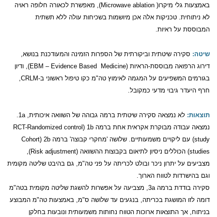
באמצעות גלי מיקרו
( Microwave ablation)
, מאפשרת לכאורה חלופה ראויה
לא ניתוחית. טכניקות אלה אכן מיושמות בשכיחות עולה ללא תשתית
המבוססת על ראיות.
שיטה:
סקירה שיטתית וביקורתית של הספרות הזמינה והמעודכנת בנושא,
דירוג הרפואה מבוססת-הראיות
(EBM – Evidence Based
Medicine)
, ודיון
בגורמים המשפיעים על המגמה לאימוץ טה"מ כקו טיפול ראשוני ב-
CRLM
,
חרף היעדר גיבוי מדעי כמקובל.
תוצאות:
לא נמצאה סקירה שיטתית ברמה גבוהה של השוואה איכותית,
1a
.
נמצאה עבודה מבוקרת אקראית אחת ברמה
1b
(RCT-Randomized control
study)
עם ליקויים משמעותיים. שלושה 'מחקרי קבוצה' ברמה
2b
(Cohort
studies)
הכוללים ניסיון לתיאום בקבוצות ההשוואה
(Risk adjustment)
,
מצביעים על יתרון ניכר ובולט לכריתה על פני טה"מ, גם בהיבט שליטה מקומית
וגם בהישרדות לטווח הארוך.
סקירה בודדת ברמה
3a
, מצביעה על אפשרות להשגת שליטה מקומית בטה"מ
דומה לזו המושגת בכריתה, בנגעים עד שלושה ס"מ, באמצעות טה"מ המבוצע
בניתוח, אך התוצאות ארוכות הטווח נחותות משמעותית ונובעות בחלקן