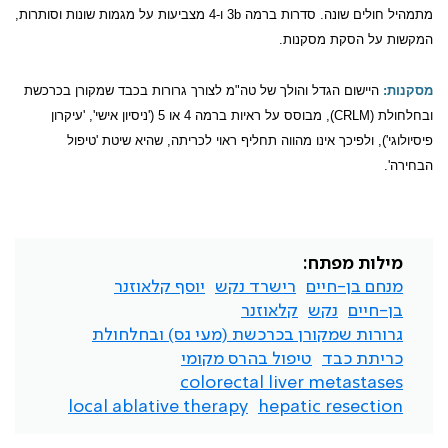
מתמהיל חולים שונה. סדרות ברמה
3b
ו-4 מצביעות על מגמות שונות וסותרות,
המקשות על הסקת מסקנות.
מסקנות:
היישום הגדל והולך של טה"מ לצורך גרורות בכבד שמקורן בכרכשת
ובחלחולת
(CRLM)
, מבוסס על ראיות ברמה 4 או
5 ('ניסיון אישי', 'עיקרון
פיסיולוגי'), ולפיכך אינו מהווה תחליף ראוי לכריתה, שהיא שיטת 'טיפול
הבחירה'.
מילות מפתח:
מנחם בן-חיים
רישרד נקש
יוסף קלאוזנר
בן-חיים
נקש
קלאוזנר
גרורות שמקורן בכרכשת (מעי גס) ובחלחולת
כריתת כבד
טיפול בהרס מקומי
colorectal liver metastases
local ablative therapy
hepatic resection