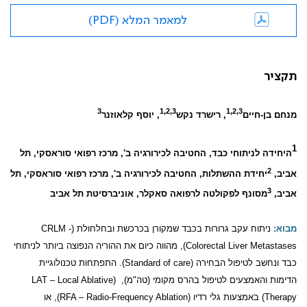
למאמר המלא (PDF)
תקציר
3
1,2,3
1,2,3
מנחם בן-חיים
, רישרד נקש
, יוסף קלאוזנר
1
היחידה לניתוחי כבד, החטיבה לכירורגיה ב', מרכז רפואי סוראסקי, תל
2
אביב,
יחידת ההשתלות, החטיבה לכירורגיה ב', מרכז רפואי סוראסקי, תל
3
אביב,
מסונף לפקולטה לרפואה סאקלר, אוניברסיטת תל אביב
מבוא:
ניתוח עקב גרורות בכבד שמקורן בכרכשת ובחלחולת
(CRLM -
Colorectal Liver Metastases)
, מהווה כיום את ההוריה הנפוצה ביותר לניתוחי
כבד ונחשב לטיפול הבחירה
(Standard of care)
. התפתחות טכנולוגיית
הדימות והאמצעים לטיפול בהרס מקומי (טה"מ),
(LAT – Local Ablative
Therapy)
באמצעות גלי רדיו
(RFA – Radio-Frequency Ablation)
, או