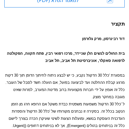
למאמר המלא (PDF)
תקציר
דוד רבינרסון, מרק גלזרמן
בית החולים לנשים הלן שניידר, מרכז רפואי רבין, פתח תקווה, הפקולטה
לרפואה סאקלר, אוניברסיטת תל אביב, תל אביב
במסגרת 'כלל 30 הדקות' נקבע, כי יש לבצע ניתוח לחיתוך הדופן תוך 30 דקות
מרגע קבלת ההחלטה ועד לביצועה בפועל, אם הועלה חשד לסבל של העובר.
כלל זה אומץ על ידי חברות מקצועיות ברוב מדינות המערב, למרות שאינו
מגובה במחקר מוצק.
ל 'כלל 30 הדקות' משמעות משפטית כבדת משקל אם הרופא חרג מן הזמן
הנקוב בכלל זה. בסקירה זו נבחנים מקורותיו של 'כלל 30 הדקות' והספרות
העדכנית העוסקת בנושא, ומועלות הצעות לשינוי שעיקרן הכרה בצורך ליישם
כלל זה בניתוחים בהולים (
Emergent
), אך לא בניתוחים דחופים (
(Urgent
.