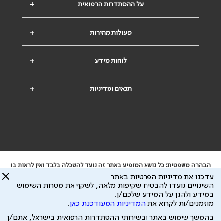
על ההסתדרות הרפואית
+
פעולות מהירות
+
לוחות מידע
+
תנאים ומדיניות
+
הבהרה משפטית: כל נושא המופיע באתר זה נועד להשכלה בלבד ואין לראות בו
ייעוץ רפואי או משפטי. אין הר"י אחראית לתוכן המתפרסם באתר זה ולכל נזק
עדכנו את מדיניות הפרטיות באתר.
שעלול להיגרם.
השינויים נועדו להבטיח שקיפות מלאה, לשקף את מטרות השימוש
ידוע לי שהר"י אוספת ושומרת מידע אישי לצורך מתן השרות וכי חלק ממנו עשוי
במידע ולהגן על המידע שלכם/ן.
להיות מועבר לצדדים שלישיים, הכל בכפוף ל
מדיניות הפרטיות
ול
תנאי השימוש
מוזמנים/ות לקרוא את
המדיניות המעודכנת כאן
.
כל הזכויות על המידע באתר שייכות להסתדרות הרפואית בישראל.
בהמשך שימוש באתר ובשירותי ההסתדרות הרפואית בישראל, אתם/ן