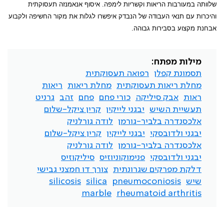
שלוותה במעורבות הריאות וקשריות לימפה. איסוף אנאמנזה תעסוקתית
והיכרות עם תנאי העבודה של הנבדק איפשרו לגלות את מקור החשיפה ולקבוע
אבחנת מקצוע בסבירות גבוהה.
מילות מפתח:
תסמונת קפלן
רפואה תעסוקתית
מחלת ריאות תעסוקתית
מחלת ריאות
ריאות
ראות
אבק סיליקה
כורי פחם
פחם
זהב
גרניט
תעשיית השיש
יבגני לייקין
קרין ציקל-שלום
אלכסנדרה בלביר-גורמן
לודה גורלניק
יבגני ולדובסקי
יבגני לייקין
קרין ציקל-שלום
אלכסנדרה בלביר-גורמן
לודה גורלניק
יבגני ולדובסקי
פנימוקוניוזיס
סיליקוזיס
דלקת מפרקים שגרונתית
צורך דו חמצני גבישי
שיש
pneumoconiosis
silica
silicosis
marble
rheumatoid arthritis