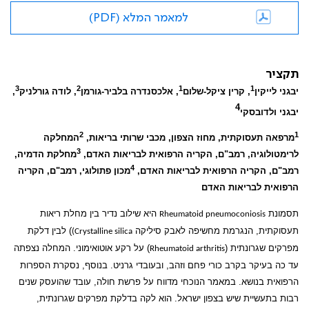
למאמר המלא (PDF)
תקציר
3
2
1
1
יבגני לייקין
, קרין ציקל-שלום
, אלכסנדרה בלביר-גורמן
, לודה גורלניק
,
4
יבגני ולדובסקי
2
1
מרפאה תעסוקתית, מחוז הצפון, מכבי שרותי בריאות,
המחלקה
3
לרימטולוגיה, רמב"ם, הקריה הרפואית לבריאות האדם,
מחלקת הדמיה,
4
רמב"ם, הקריה הרפואית לבריאות האדם,
מכון פתולוגי, רמב"ם, הקריה
הרפואית לבריאות האדם
תסמונת
היא שילוב נדיר בין מחלת ריאות
Rheumatoid pneumoconiosis
תעסוקתית, הנגרמת מחשיפה לאבק סיליקה
) לבין דלקת
Crystalline silica)
מפרקים שגרונתית (
) על רקע אוטואימוני. המחלה נצפתה
Rheumatoid arthritis
עד כה בעיקר בקרב כורי פחם וזהב, ובעובדי גרניט. בנוסף, נסקרת הספרות
הרפואית בנושא. במאמר הנוכחי מדווח על פרשת חולה, עובד שהועסק שנים
רבות בתעשיית שיש בצפון ישראל. הוא לקה בדלקת מפרקים שגרונתית,