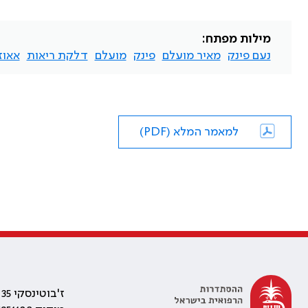
מילות מפתח:
נעם פינק
מאיר מועלם
פינק
מועלם
דלקת ריאות
אאוז
למאמר המלא (PDF)
ז'בוטינסקי 35 רמת גן, בניין התאומים 2