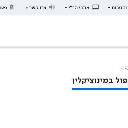
 והטבות
אתרי הר"י
צרו קשר
פעו
יקלין
ול במינוציקלין