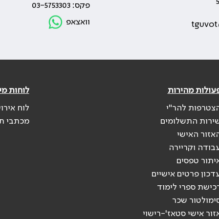
פקס: 03-5753303
וואצאפ
tguvot
עולות מהירות
לוחות מי
צטרפות להר"י
לוח אירו
ירות התשלומים
מכתבי ת
אזור האישי
בודה וקריירה
יתור טפסים
דכון פרטים אישיים
כישת ספרי לימוד
ימולטור שכר
זור אישי סטאז'-רישוי