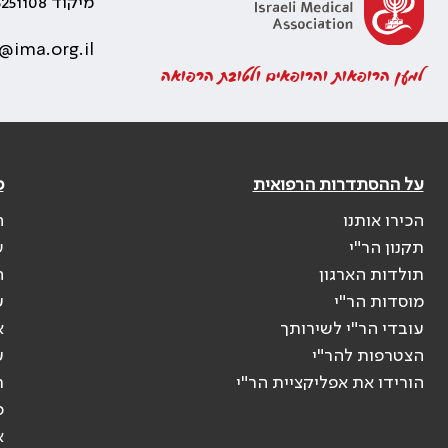
מיקוד 5251108
@ima.org.il
למען הרופאות והרופאים ולטובת הרפואה
על ההסתדרות הרפואית
פ
הכירו אותנו
ה
תקנון הר"י
ש
תולדות הארגון
ה
מוסדות הר"י
ע
עובדי הר"י לשירותך
א
הצטרפות להר"י
ע
הורידו את אפליקציית הר"י
ר
ס
א