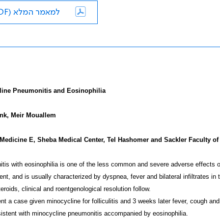
למאמר המלא (PDF)
line Pneumonitis and Eosinophilia
nk, Meir Mouallem
 Medicine E, Sheba Medical Center, Tel Hashomer and Sackler Faculty of 
tis with eosinophilia is one of the less common and severe adverse effects 
ent, and is usually characterized by dyspnea, fever and bilateral infiltrates in
teroids, clinical and roentgenological resolution follow.
t a case given minocycline for folliculitis and 3 weeks later fever, cough an
istent with minocycline pneumonitis accompanied by eosinophilia.