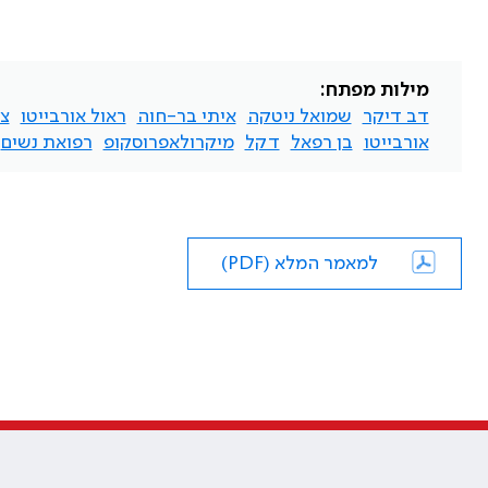
מילות מפתח:
דב דיקר
שמואל ניטקה
איתי בר-חוה
ראול אורבייטו
צי
אורבייטו
בן רפאל
דקל
מיקרולאפרוסקופ
רפואת נשים
למאמר המלא (PDF)