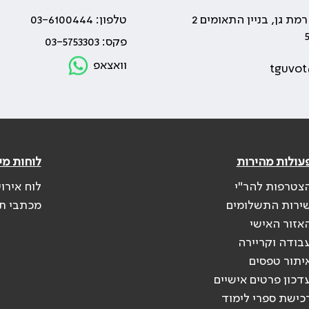
טלפון: 03-6100444
פקס: 03-5753303
וואצאפ
tguvot
עולות מהירות
לוחות מי
צטרפות להר"י
לוח אירו
ירות התשלומים
מכתבי ת
אזור האישי
בודה וקריירה
יתור טפסים
דכון פרטים אישיים
כישת ספרי לימוד