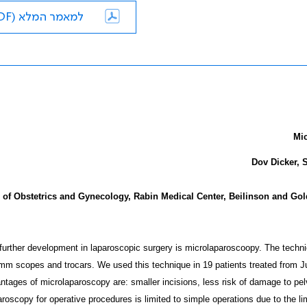
למאמר המלא (PDF)
Mic
Dov Dicker, S
 of Obstetrics and Gynecology, Rabin Medical Center, Beilinson and Go
further development in laparoscopic surgery is microlaparoscoopy. The techni
 mm scopes and trocars. We used this technique in 19 patients treated from 
tages of microlaparoscopy are: smaller incisions, less risk of damage to pel
roscopy for operative procedures is limited to simple operations due to the lim