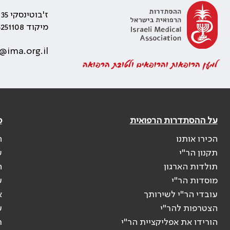
ז'בוטינסקי 35 רמת גן, בניין התאומים 2
מיקוד 5251108
@ima.org.il
למען הרופאות והרופאים ולטובת הרפואה
על ההסתדרות הרפואית
פ
הכירו אותנו
ה
תקנון הר"י
ש
תולדות הארגון
ה
מוסדות הר"י
ע
עובדי הר"י לשירותך
א
הצטרפות להר"י
ע
הורידו את אפליקציית הר"י
ר