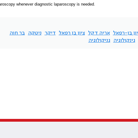
aroscopy whenever diagnostic laparoscopy is needed.
ון בן-רפאל
אריה דקל
ציון בן רפאל
דיקר
ניטקה
בר חוה
גינקולוגיה
גניקולוגיה