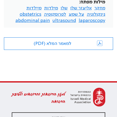
מילות מפתח:
מחקר
אליעזר שלו
שלו
מילדות
מיילדות
גינקולוגיה
על שמע
לפרוסקופיה
obstetrics
abdominal pain
ultrasound
laparoscopy
למאמר המלא (PDF)
למען הרופאות והרופאים ולטובת
הרפואה