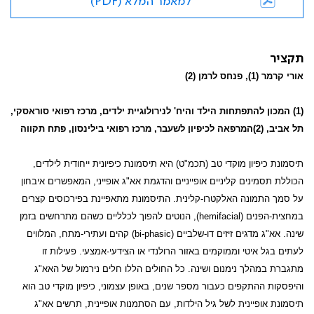
למאמר המלא (PDF)
תקציר
אורי קרמר (1), פנחס לרמן (2)
(1) המכון להתפתחות הילד והיח' לנירולוגיית ילדים, מרכז רפואי סוראסקי,
תל אביב, (2)המרפאה לכיפיון לשעבר, מרכז רפואי בילינסון, פתח תקווה
תיסמונת כיפיון מוקדי טב (תכמ"ט) היא תיסמונת כיפיונית ייחודית לילדים,
הכוללת תסמינים קליניים אופייניים והדגמת אא"ג אופייני, המאפשרים איבחון
על סמך התמונה האלקטרו-קלינית. התיסמונת מתאפיינת בפירכוסים קצרים
במחצית-הפנים (
hemifacial
), הנוטים להפוך לכלליים כשהם מתרחשים בזמן
שינה. אא"ג מדגים זיזים דו-שלביים (
bi-phasic
) קהים ועתירי-מתח, המלווים
לעתים בגל איטי וממוקמים באזור הרולנדי או הצידעי-אמצעי. פעילות זו
מתגברת במהלך נימנום ושינה. כל החולים הללו חלים נירמול של האא"ג
והיפסקות ההתקפים כעבור מספר שנים, באופן עצמוני, כיפיון מוקדי טב הוא
תיסמונת אופיינית לשל גיל הילדות, עם הסתמנות אופיינית, תרשים אא"ג