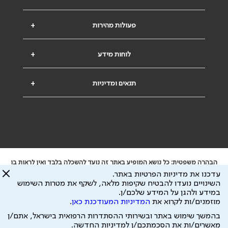
פעולות מהירות
+
לוחות מידע
+
תנאים ומדיניות
+
הבהרה משפטית: כל נושא המופיע באתר זה נועד להשכלה בלבד ואין לראות בו
ייעוץ רפואי או משפטי. אין הר"י אחראית לתוכן המתפרסם באתר זה ולכל נזק
עדכנו את מדיניות הפרטיות באתר.
שעלול להיגרם.
השינויים נועדו להבטיח שקיפות מלאה, לשקף את מטרות השימוש
ידוע לי שהר"י אוספת ושומרת מידע אישי לצורך מתן השרות וכי חלק ממנו עשוי
במידע ולהגן על המידע שלכם/ן.
להיות מועבר לצדדים שלישיים, הכל בכפוף ל
מדיניות הפרטיות
ול
תנאי השימוש
מוזמנים/ות לקרוא את
המדיניות המעודכנת כאן
.
כל הזכויות על המידע באתר שייכות להסתדרות הרפואית בישראל.
בהמשך שימוש באתר ובשירותי ההסתדרות הרפואית בישראל, אתם/ן
פיתוח ע"י
עיצוב ע"י
מאשרים/ות את הסכמתכם/ן למדיניות החדשה.