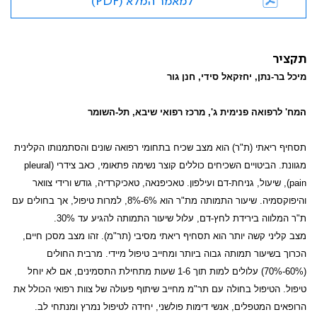
למאמר המלא (PDF)
תקציר
מיכל בר-נתן, יחזקאל סידי, חנן גור
המח' לרפואה פנימית ג', מרכז רפואי שיבא, תל-השומר
תסחיף ריאתי (ת"ר) הוא מצב שכיח בתחומי רפואה שונים והסתמנותו הקלינית
מגוונת. הביטויים השכיחים כוללים קוצר נשימה פתאומי, כאב צידרי (
pleural
pain
), שיעול, גניחת-דם ועילפון. טאכיפנאה, טאכיקרדיה, גודש ורידי צוואר
והיפוקסמיה. שיעור התמותה מת"ר הוא 6%-8%, למרות טיפול, אך בחולים עם
ת"ר המלווה בירידת לחץ-דם, עלול שיעור התמותה להגיע עד 30%.
מצב קליני קשה יותר הוא תסחיף ריאתי מסיבי (תר"מ). זהו מצב מסכן חיים,
הכרוך בשיעור תמותה גבוה ביותר ומחייב טיפול מיידי. מרבית החולים
(60%-70%) עלולים למות תוך 1-6 שעות מתחילת התסמינים, אם לא יוחל
טיפול. הטיפול בחולה עם תר"מ מחייב שיתוף פעולה של צוות רפואי הכולל את
הרופאים המטפלים, אנשי דימות פולשני, יחידה לטיפול נמרץ ומנתחי לב.