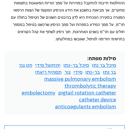
ההחלטות חייבות להתקבל במהירות על סמך הוריות המעוגנות בתוצאות
מחקרים, אך מביאות בחשבון את הידע והניסיון המקומי של הצוות הרפואי.
המטרה בסקירה הנוכחית היא לדון בהיבטים השונים של הטיפול בחולה עם
תר"מ, על סמך המידע בספרות ועל סמך הניסיון שרכשנו בטיפול במספר
חולים עם תר"מ בשנים האחרונות, תוך ניסיון לשתף את קהל הקוראים
בתרשימי הזרימה לטיפול, שגובשו במחלקתנו.
מילות מפתח:
מיכל בר נתן
מיכל בר-נתן
יחזקאל סידי
חנן גור
בר נתן
בר-נתן
סידי
גור
תסחיף ריאתי
massive pulmonary embolism
thrombolytic therapy
embolectomy
pigtail rotation catheter
catheter device
anticoagulants embolism