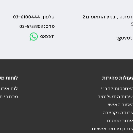
טלפון: 03-6100444
פקס: 03-5753303
וואצאפ
tguvot
עולות מהירות
לוחות מי
צטרפות להר"י
לוח אירו
ירות התשלומים
מכתבי ת
אזור האישי
בודה וקריירה
יתור טפסים
דכון פרטים אישיים