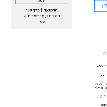
הרפואה | כרך 150
חוברת 1, פברואר 2011
עמ׳
ית
זעיר –
, עקב
ת התעלה,
 ובגילוי
זה מונע
ונות