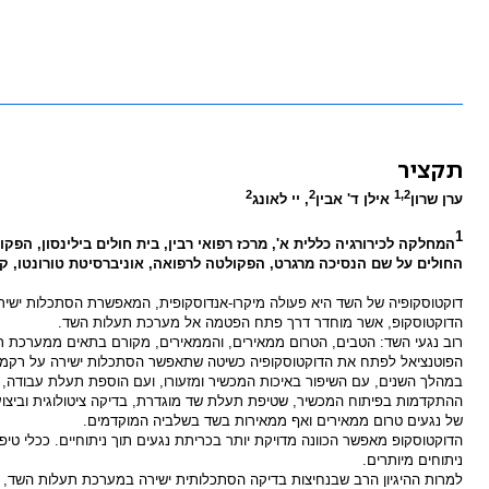
תקציר
2
2
1,2
ערן שרון
אילן ד' אבין
, יי לאונג
1
המחלקה לכירורגיה כללית א', מרכז רפואי רבין, בית חולים בילינסון, ה
החולים על שם הנסיכה מרגרט, הפקולטה לרפואה, אוניברסיטת טורונטו, ק
דוקטוסקופיה של השד היא פעולה מיקרו-אנדוסקופית, המאפשרת הסתכלות ישירה
הדוקטוסקופ, אשר מוחדר דרך פתח הפטמה אל מערכת תעלות השד.
רוב נגעי השד: הטבים, הטרום ממאירים, והממאירים, מקורם בתאים ממערכת ת
הפוטנציאל לפתח את הדוקטוסקופיה כשיטה שתאפשר הסתכלות ישירה על רקמ
במהלך השנים, עם השיפור באיכות המכשיר ומזעורו, ועם הוספת תעלת עבודה,
ההתקדמות בפיתוח המכשיר, שטיפת תעלת שד מוגדרת, בדיקה ציטולוגית וביצוע ב
של נגעים טרום ממאירים ואף ממאירות בשד בשלביה המוקדמים.
הדוקטוסקופ מאפשר הכוונה מדויקת יותר בכריתת נגעים תוך ניתוחיים. ככלי טיפ
ניתוחים מיותרים.
למרות ההיגיון הרב שבנחיצות בדיקה הסתכלותית ישירה במערכת תעלות השד, ו