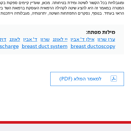
ומוגבלויות בכל הקשור לשיטה ומידת בטיחותה. מכאן, שעדיין קיימים ספקות בק
המטרה במאמר זה היא להציג שיטה לקהילה הרפואית העוסקת ברפואת השד בישר
הראוי בעתיד. בנוסף, נסקרים התפתחות השיטה, יתרונותיה, מגבלותיה וייתכנות 
מילות מפתח:
ערן שרון
אילן ד' אבין
יי לאונג
שרון
ד' אבין
לאונג
דוק
ischarge
breast duct system
breast ductoscopy
למאמר המלא (PDF)