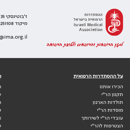
ז'בוטינסקי 35 רמת גן, בניין התאומים 2
מיקוד 5251108
@ima.org.il
למען הרופאות והרופאים ולטובת הרפואה
על ההסתדרות הרפואית
פ
הכירו אותנו
ה
תקנון הר"י
ש
תולדות הארגון
ה
מוסדות הר"י
ע
עובדי הר"י לשירותך
א
הצטרפות להר"י
ע