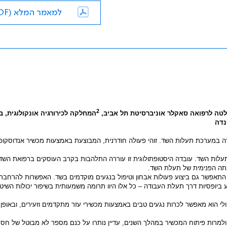
למאמר המלא (PDF)
2
פקולטה לרפואה סאקלר אוניברסיטת תל אביב,
המחלקה לכירורגיה אונקולוגית, ב
נדה
 במערכת תעלות השד. זוהי פעולה חודרנית, המבוצעת באמצעות מכשיר אנדוסקופי 
עלות השד. עובדה היסטופתולוגית זו עוררה התלהבות בקרב העוסקים ברפואת השד
תה הפנימית של תעלת השד.
 התאפשר גם ביצוע פעולות אבחון וטיפול בנגעים מוקדמים בשד. האפשרות להרחב
יופסיות דרך תעלת העבודה – כל אלו היוו תרומה משמעותית בשיפור יכולות השיטה,
ולי הוא מאפשר לכרות נגעים טבים באמצעות מכשירי עזר מתקדמים וזעירים, ובאופן 
למרות פיתוח המכשיר במהלך השנים, עדיין נותרו על כנם מספר לא מבוטל של חסר