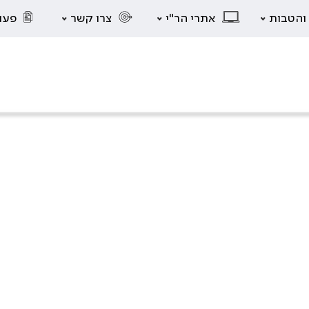
 והטבות
אתרי הר"י
צרו קשר
פעו