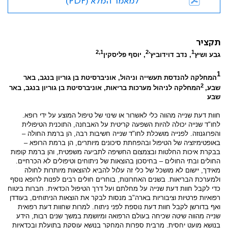
למאמר המלא (PDF)
תקציר
2,1
2
1
גבע ושיץ
, נדב דוידוביץ'
, יוסף פליסקין
1
המחלקה להנדסת תעשייה וניהול, אוניברסיטת בן גוריון בנגב, באר
2
שבע,
המחלקה לניהול מערכות בריאות, אוניברסיטת בן גוריון בנגב, באר
שבע
חוות דעת שנייה מהווה כלי לאשרור או שינוי של טיפול המוצע על ידי רופא.
לחו"ד שנייה יכולה להיות השפעה קריטית על האבחנה, התוכנית הטיפולית
והפרוגנוזה. לפנייה מושכלת לחו"ד שנייה חשיבות רבה, הן ברמת החולה –
באופטימיזציה של הטיפול ובהפחתת סיכונים מיותרים, הן ברמת הרופא –
בבקרת איכות החלטות ובצמצום החשיפה לתביעה משפטית, והן ברמת קופות
החולים ובתי החולים – בחיסכון בהוצאות של ניתוחים וטיפולים לא הכרחיים.
מאידך, יישום לא מושכל של כלי זה עלול להביא להוצאות מיותרות לחולה
ולמערכת הבריאות. בשנים האחרונות, בוחרים חולים רבים לפנות לרופא נוסף
כדי לקבל חוות דעת שנייה על מחלתם ועל דרך הטיפול הכדאית. חברות ביטוח
רפואיות פרטיות וציבוריות בארה"ב מנסות לבקר את הוצאות הניתוחים, בעודדן
ואף בדורשן לקבל חוות דעת נוספת לפני ניתוח. למרות שחוות דעת רפואית
שנייה מהווה שיטה שכיחה בעולם הרפואה ומיושמת במשך שנים רבות, הידע
בנושא מועט יחסית. מרבית ספרות המחקר בנושא עוסקת בתועלת ובכדאיות