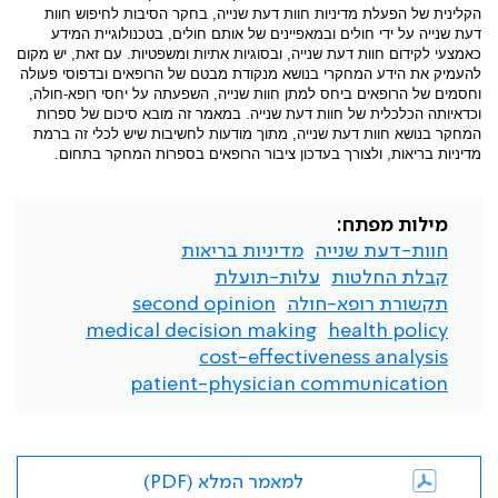
הקלינית של הפעלת מדיניות חוות דעת שנייה, בחקר הסיבות לחיפוש חוות
דעת שנייה על ידי חולים ובמאפיינים של אותם חולים, בטכנולוגיית המידע
כאמצעי לקידום חוות דעת שנייה, ובסוגיות אתיות ומשפטיות. עם זאת, יש מקום
להעמיק את הידע המחקרי בנושא מנקודת מבטם של הרופאים ובדפוסי פעולה
וחסמים של הרופאים ביחס למתן חוות שנייה, השפעתה על יחסי רופא-חולה,
וכדאיותה הכלכלית של חוות דעת שנייה. במאמר זה מובא סיכום של ספרות
המחקר בנושא חוות דעת שנייה, מתוך מודעות לחשיבות שיש לכלי זה ברמת
מדיניות בריאות, ולצורך בעדכון ציבור הרופאים בספרות המחקר בתחום.
מילות מפתח:
חוות-דעת שנייה
מדיניות בריאות
קבלת החלטות
עלות-תועלת
תקשורת רופא-חולה
second opinion
medical decision making
health policy
cost-effectiveness analysis
patient-physician communication
למאמר המלא (PDF)