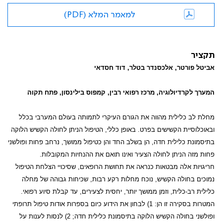
למאמר המלא (PDF)
תקציר
אביטל פורטר, אלכסנדר בטלר, דוד חסדאי
המערך לקרדיולוגיה, מרכז רפואי רבין, קמפוס בילינסון, פתח תקוה
מחלת לב כלילית מהווה את הגורם העיקרי לתמותה בעולם המערבי בכלל
ובאוכלוסיית הקשישים בפרט. באופן כללי, הטיפול הניתן לחולה הקשיש הלוקה
בתיסמונת כלילית חדה, הן בשלב החד והן כטיפול ממושך, נרחב פחות ופולשני
פחות מזה הניתן לחולה הצעיר ואינו תואם את ההנחיות המקובלות.
חריגויות אלה מבטאות כנראה את תחושת הרופאים, שסיכויי הצלחת הטיפול
נמוכים בחולה הקשיש, נוכח מחלות רקע רבות, שכיחות גבוהה של מחלה
כלילית רב-כלית, וזמן ממושך יותר, יחסית לצעירים, עד קבלת סיוע רפואי.
המטרות בסקירה זו הן: 1) לבחון את הידוע כיום בספרות אודות טיפול תרופתי
ופולשני בחולה הקשיש הלוקה בתיסמונת כלילית חדה; 2) לנסות לענות על