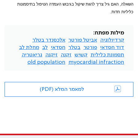
השאלה, האם גיל צריך להוות שיקול בגיבוש העמדה הטיפול בתיסמונות
כליליות חדות.
מילות מפתח:
קרדיולוגיה
אביטל פורטר
אלכסנדר בטלר
דוד חסדאי
פורטר
בטלר
חסדאי
לב
מחלת לב
תסמונת כלילית
קשיש
זקנה
זיקנה
גריאטריה
old population
myocardial infraction
למאמר המלא (PDF)