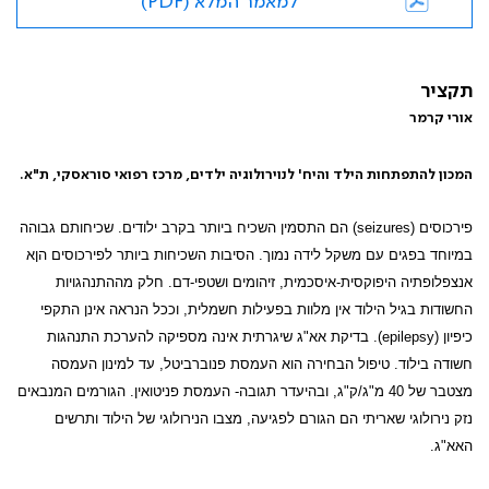
למאמר המלא (PDF)
תקציר
אורי קרמר
המכון להתפתחות הילד והיח' לנוירולוגיה ילדים, מרכז רפואי סוראסקי, ת"א.
פירכוסים (
seizures
) הם התסמין השכיח ביותר בקרב ילודים. שכיחותם גבוהה
במיוחד בפגים עם משקל לידה נמוך. הסיבות השכיחות ביותר לפירכוסים הןא
אנצפלופתיה היפוקסית-איסכמית, זיהומים ושטפי-דם. חלק מההתנהגויות
החשודות בגיל הילוד אין מלוות בפעילות חשמלית, וככל הנראה אינן התקפי
כיפיון (
epilepsy
). בדיקת אא"ג שיגרתית אינה מספיקה להערכת התנהגות
חשודה בילוד. טיפול הבחירה הוא העמסת פנוברביטל, עד למינון העמסה
מצטבר של 40 מ"ג/ק"ג, ובהיעדר תגובה- העמסת פניטואין. הגורמים המנבאים
נזק נירולוגי שאריתי הם הגורם לפגיעה, מצבו הנירולוגי של הילוד ותרשים
האא"ג.