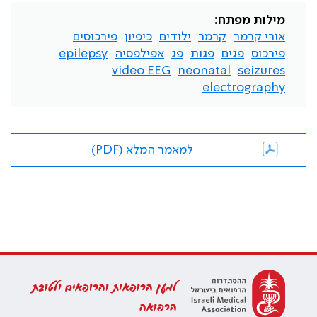
מילות מפתח:
אורי קרמר
קרמר
ילודים
כיפיון
פירכוסים
פירכוס
פגים
פגות
פג
אפילפסיה
epilepsy
video EEG
neonatal
seizures
electrography
למאמר המלא (PDF)
למען הרופאות והרופאים ולטובת
הרפואה