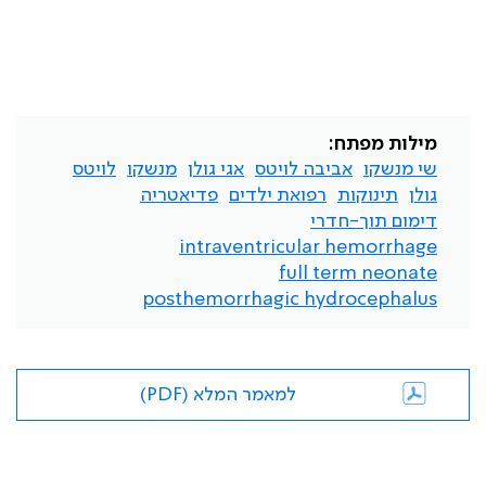
מילות מפתח:
שי מנשקו
אביבה לויטס
אגי גולן
מנשקו
לויטס
גולן
תינוקות
רפואת ילדים
פדיאטריה
דימום תוך-חדרי
intraventricular hemorrhage
full term neonate
posthemorrhagic hydrocephalus
למאמר המלא (PDF)