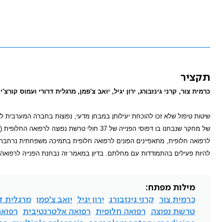
תקציר
כרמית צור, קרני גינזבורג, ירון יגיל, יואב צ'פמן, מרגלית דרורי ועמוס קורצ'ין
שיטות טיפול שלא זכו להוכחת יעילותן במבחן מדעי, נפוצות בחברה המערבית לצ
של מחקר שנבחנו בו דפוסי הפנייה של 37 חולי טרשת נפוצה לרפואה החלופית (
לרפואה חלופית, מתאפיינים הפונים לרפואה חלופית בתמיכה משפחתית נרחבת
להיות פעילים בהתמודדות עם מחלתם. בדיון במאמר זה נבחנת הפנייה לרפוא
מילות מפתח:
כרמית צור
קרני גינזבורג
ירון יגיל
יואב צ'פמן
מרגלית ד
טרשת נפוצה
רפואה חלופית
רפואה אלטרנטיבית
רפוא