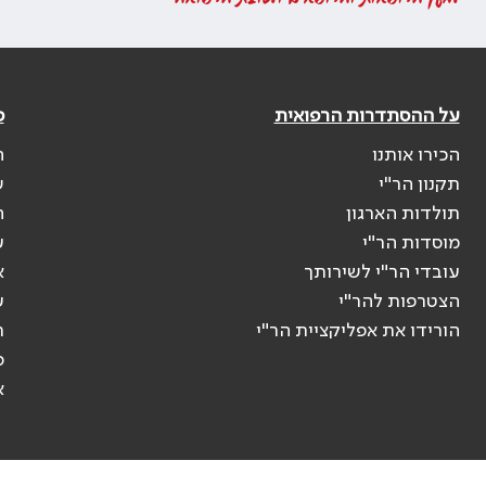
על ההסתדרות הרפואית
פ
הכירו אותנו
ה
תקנון הר"י
ש
תולדות הארגון
ה
מוסדות הר"י
ע
עובדי הר"י לשירותך
א
הצטרפות להר"י
ע
הורידו את אפליקציית הר"י
ר
ס
א