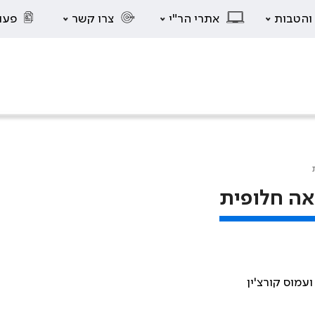
 והטבות
אתרי הר"י
צרו קשר
פעו
אה חלופית
 ועמוס קורצ'ין