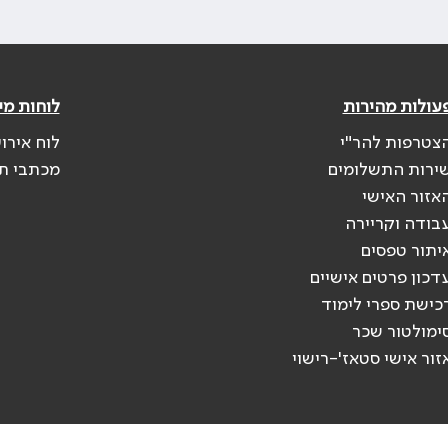
עולות מהירות
לוחות מי
צטרפות להר"י
לוח אירו
ירות התשלומים
מכתבי ת
אזור האישי
בודה וקריירה
יתור טפסים
דכון פרטים אישיים
כישת ספרי לימוד
ימולטור שכר
זור אישי סטאז'-רישוי