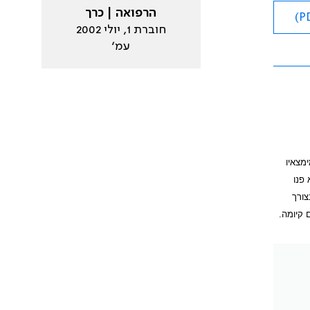
הרפואה | כרך
חוברת 1, יולי 2002
עמ׳
מצאיו
א פנו
צורך
קיומה.