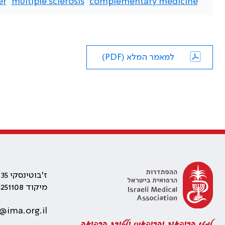
er
multiple sclerosis
complementary medicine
למאמר המלא (PDF)
ז'בוטינסקי 35 רמת גן, בניין התאומים 2
מיקוד 5251108
@ima.org.il
למען הרופאות והרופאים ולטובת הרפואה