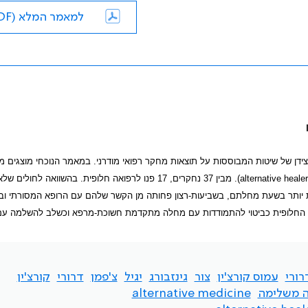
למאמר המלא (PDF)
ידן של שיטות המבוססות על תוצאות מחקר רפואי מודרני. במאמר הנוכחי מוצגים מי
alternative healer
). מבין 37 נחקרים, 17 פנו לרפואה חלופית. בהשוואה לחולים של
 יותר בשעת מחלתם, בשביעות-רצון פחותה מן הקשר שלהם עם הרופא המסורתי וב
ה החלופית כביטוי להתמודדות עם מחלה מתקדמת חשוכת-מרפא וכשלב להשלמה עם 
רורי
עמוס קורצ'ין
צור
גינזבורג
יגיל
צ'פמן
דרורי
קורצ'ין
ה משלימה
alternative medicine