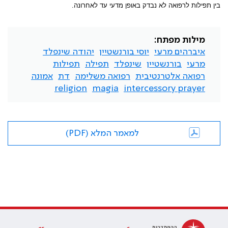
בין תפילות לרפואה לא נבדק באופן מדעי עד לאחרונה.
מילות מפתח:
איברהים מרעי
יוסי בורנשטיין
יהודה שינפלד
מרעי
בורנשטיין
שינפלד
תפילה
תפילות
רפואה אלטרנטיבית
רפואה משלימה
דת
אמונה
religion
magia
intercessory prayer
למאמר המלא (PDF)