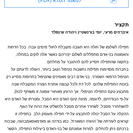
למאמר המלא (PDF)
תקציר
איברהים מרעי, יוסי בורנשטיין ויהודה שינפלד
תפילה לשלומו של חולה היא תגובה מקובלת לחולי מימים עברו. בכל הדתות
והאמונות בני-אדם מתפללים לשלום יקיריהם כאשר אלה לוקים במחלה,
בתקווה שהתפילה תסייע להם להתגבר על מחלתם.
בחברות מסויימות תפילות נחשבות כטיפול הטוב ביותר, העולה לדעתם על
הטיפול הרפואי השמרני. בני-אדם רבים מאמינים שהטיפול בתרופות מסייע רק
בזכות התפילות שלהם. לכל דת ולכל קבוצה אתנית הצורה המקובלת שבה
מתבצע טקס התפילה הטיפולי, אך הרעיון מאחורי אמונה זו משותף לכולן.
על-פי הבודהיזם, לדוגמה, מהות קיום האדם היא הסבל, ומטרתו של האדם היא
להשתחרר מסבל, לשחרר אחרים מסבל ולהשליט את הרוח על הגוף.
ההקלה על הסבל יכולה להתבצע על-ידי תפילה מעומק הלב. בתפילה זו
קוראים לעזרתה של 'ההוויה המוארת', כמו בודהה או פאדמאסאמבהווה, שבכוח
ברכתם ניתן להחלים. למרות אמונתם של בני-האדם ביעילות התפילה, הקשר