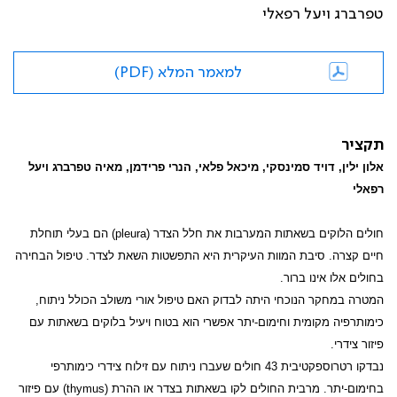
טפרברג ויעל רפאלי
למאמר המלא (PDF)
תקציר
אלון ילין, דויד סמינסקי, מיכאל פלאי, הנרי פרידמן, מאיה טפרברג ויעל
רפאלי
חולים הלוקים בשאתות המערבות את חלל הצדר (
pleura
) הם בעלי תוחלת
חיים קצרה. סיבת המוות העיקרית היא התפשטות השאת לצדר. טיפול הבחירה
בחולים אלו אינו ברור.
המטרה במחקר הנוכחי היתה לבדוק האם טיפול אורי משולב הכולל ניתוח,
כימותרפיה מקומית וחימום-יתר אפשרי הוא בטוח ויעיל בלוקים בשאתות עם
פיזור צידרי.
נבדקו רטרוספקטיבית 43 חולים שעברו ניתוח עם זילוח צידרי כימותרפי
בחימום-יתר. מרבית החולים לקו בשאתות בצדר או ההרת (
thymus
) עם פיזור