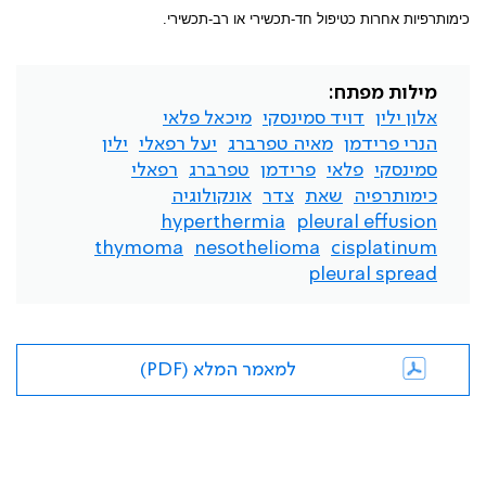
כימותרפיות אחרות כטיפול חד-תכשירי או רב-תכשירי.
מילות מפתח:
אלון ילין
דויד סמינסקי
מיכאל פלאי
הנרי פרידמן
מאיה טפרברג
יעל רפאלי
ילין
סמינסקי
פלאי
פרידמן
טפרברג
רפאלי
כימותרפיה
שאת
צדר
אונקולוגיה
hyperthermia
pleural effusion
thymoma
nesothelioma
cisplatinum
pleural spread
למאמר המלא (PDF)