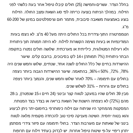
בחלל הצדר. עשרים-וחמישה (25) חולים קיבלו טיפול אחר בעת כלשהי לפני
הזילוח. במהלך הניתוח בוצעה כריתה לפי סוג השאת ומצב החולה. הזילוח
בוצע באמצעות משאבה סיבובית, מתמר חום וציספלטינום במינון של 60-200
מ"ג.
הטמפרטורה התוך-צידרית בכל החולים היתה מעל 40 מ"צ. לא ניצפו בעיות
המודינמיות או בעיות נשימה הקשורות לזילוח. לא היתה תמותה תוך-ניתוחית
ולא רעילות המטולוגית, כילייתית או מערכתית. שלושה חולים נפטרו בתקופה
הבתר-ניתוחית (7% תמותה) ו-14 לקו בסיבוכים, ברובם קלים. שיעור
ההישרדות בחיים של כלל החולים לשנה אחד, שנתיים, שלוש וחמש שנים היה
78%, 72%, 50% ו-36%, בהתאמה. שיעור ההישרדות הגבוה ביותר ניצפה
בחולים עם תימומה – 70% לאחר שלוש וחמש שנים, והנמוך ביותר ניצפה
בחולים עם גרורות – 31% לשלוש שנים.
מבין 39 חולים שהיו במעקב לטווח קצר ובינוני (24 חיים ו-15 שנפטרו), ב-28
מהם (72%) לא ניצפתה הישנות של השאת בריאה או בצדר בצד המנותח.
המסקנות מהמחקר היו שניתוח עם זילוח כימותרפי בחימום-יתר ניתן לביצוע
והוא בטוח יחסית. השיטה מעניקה סיכוי טוב להכחדה מקומית מלאה לטווח
בינוני של שאתות עם מעורבות הצדר. בחולי תימומה עם פיזור צידרי מסתמן
יתרון ריפויי על-פי שיטות טיפול אחרות. יש לבדוק בעתיד זילוח עם תרופות