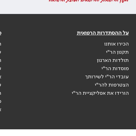
למען הרופאות והרופאים ולטובת הרפואה
על ההסתדרות הרפואית
פ
הכירו אותנו
ה
תקנון הר"י
ש
תולדות הארגון
ה
מוסדות הר"י
ע
עובדי הר"י לשירותך
א
הצטרפות להר"י
ע
הורידו את אפליקציית הר"י
ר
ס
א