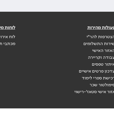
עולות מהירות
לוחות מי
צטרפות להר"י
לוח אירו
ירות התשלומים
מכתבי ת
אזור האישי
בודה וקריירה
יתור טפסים
דכון פרטים אישיים
כישת ספרי לימוד
ימולטור שכר
זור אישי סטאז'-רישוי