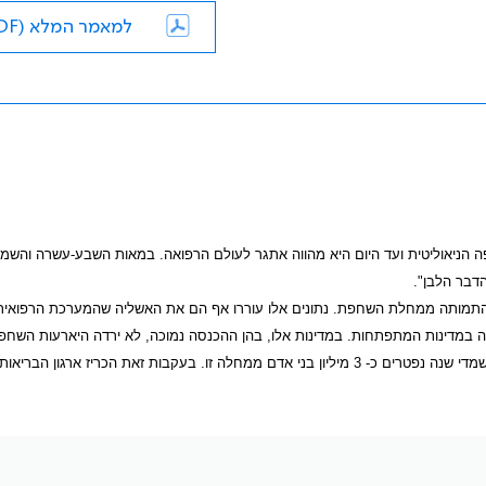
למאמר המלא (PDF)
הניאוליטית ועד היום היא מהווה אתגר לעולם הרפואה. במאות השבע-עשרה והשמ
והתמותה ממחלת השחפת. נתונים אלו עוררו אף הם את האשליה שהמערכת הרפואית
ונה במדינות המתפתחות. במדינות אלו, בהן ההכנסה נמוכה, לא ירדה היארעות השחפ
מנקודת מבט גלובלית, שליש מאוכלוסיית העולם נגועה בשחפת, וההערכה היא שמדי שנה נפטרים כ- 3 מיליון בני אדם ממחלה זו. בעקבות זאת הכריז ארג