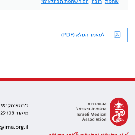
שחפת
רובין
יום השחפת הבינלאומי
למאמר המלא (PDF)
ז'בוטינסקי 35 רמת גן, בניין התאומים 2
מיקוד 5251108
@ima.org.il