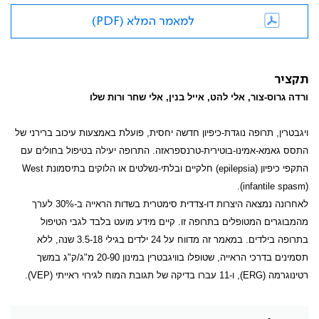
למאמר המלא (PDF)
תקציר
ורדה גרוס-צור, אלי להט, אייל בנין, אלי שחר ורות שלו
ויגבטרין, תרופה נוגדת-כיפיון חדשה יחסית, פועלת באמצעות עיכוב ברירני של
התסס גאמא-אמינו-בוטירית-טרנספראזה. התרופה יעילה בטיפול בחולים עם
התקפי כיפיון (
epilepsia
) חלקיים ובלתי-נשלטים או הלוקים בתיסמונת
West
).
infantile spasm
(
לאחרונה נמצאה היצרות דו-צדדית סימטרית בשדות הראייה ב-30% לערך
מהמבוגרים המטופלים בתרופה זו. קיים מידע מועט בלבד לגבי הטיפול
בתרופה בילדים. במאמר זה מדווח על 24 ילדים בגילי 3.5-18 שנה, ללא
תסמינים בדרכי הראייה, שטופלו בוויגבטרין במינון 20-90 מ"ג/ק"ג במשך
רטינוגרמה (
ERG
), ו-11 עברו בדיקה של תגובת המוח לגירוי ראייתי (
VEP
).