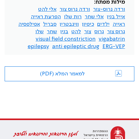
מילות מפתח:
ורדה גרוס-צור
ורדה גרוס צור
אלי להט
אייל בנין
אלי שחר
רות שלו
הפרעת ראייה
ראייה
ילדים
כיפיון
וויגבטרין
סבריל
אפילפסיה
גרוס צור
גרוס
צור
להט
בנין
שחר
שלו
visual field constriction
vigabatrin
epilepsy
anti epileptic drug
ERG-VEP
למאמר המלא (PDF)
למען הרופאות והרופאים ולטובת