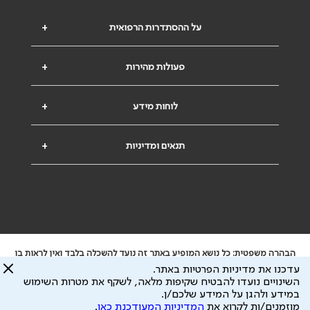
על ההסתדרות הרפואית
+
פעולות מהירות
+
לוחות מידע
+
תנאים ומדיניות
+
הבהרה משפטית: כל נושא המופיע באתר זה נועד להשכלה בלבד ואין לראות בו
ייעוץ רפואי או משפטי. אין הר"י אחראית לתוכן המתפרסם באתר זה ולכל נזק
עדכנו את מדיניות הפרטיות באתר.
שעלול להיגרם.
השינויים נועדו להבטיח שקיפות מלאה, לשקף את מטרות השימוש
ידוע לי שהר"י אוספת ושומרת מידע אישי לצורך מתן השרות וכי חלק ממנו עשוי
במידע ולהגן על המידע שלכם/ן.
להיות מועבר לצדדים שלישיים, הכל בכפוף ל
מדיניות הפרטיות
ול
תנאי השימוש
מוזמנים/ות לקרוא את
המדיניות המעודכנת כאן
.