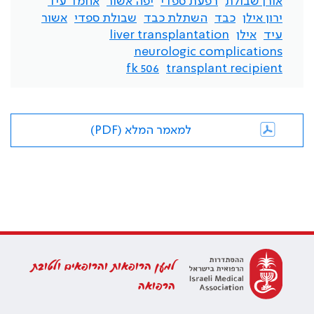
אורן שבולת
רפעת ספדי
יפה אשור
אחמד עיד
ירון אילן
כבד
השתלת כבד
שבולת ספדי
אשור
עיד
אילן
liver transplantation
neurologic complications
fk 506
transplant recipient
למאמר המלא (PDF)
למען הרופאות והרופאים ולטובת
הרפואה