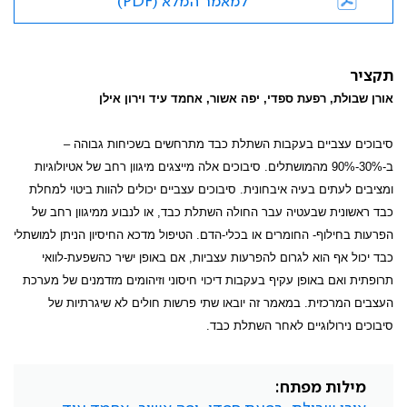
למאמר המלא (PDF)
תקציר
אורן שבולת, רפעת ספדי, יפה אשור, אחמד עיד וירון אילן
סיבוכים עצביים בעקבות השתלת כבד מתרחשים בשכיחות גבוהה –
ב-30%-90% מהמושתלים. סיבוכים אלה מייצגים מיגוון רחב של אטיולוגיות
ומציבים לעתים בעיה איבחונית. סיבוכים עצביים יכולים להוות ביטוי למחלת
כבד ראשונית שבעטיה עבר החולה השתלת כבד, או לנבוע ממיגוון רחב של
הפרעות בחילוף- החומרים או בכלי-הדם. הטיפול מדכא החיסיון הניתן למושתלי
כבד יכול אף הוא לגרום להפרעות עצביות, אם באופן ישיר כהשפעת-לוואי
תרופתית ואם באופן עקיף בעקבות דיכוי חיסוני וזיהומים מזדמנים של מערכת
העצבים המרכזית. במאמר זה יובאו שתי פרשות חולים לא שיגרתיות של
סיבוכים נירולוגיים לאחר השתלת כבד.
מילות מפתח: