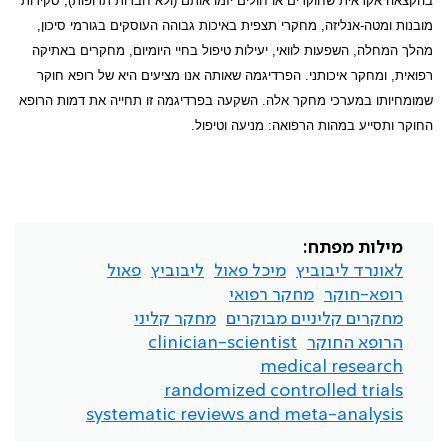
בהקצאה אקראית שחוקרים או חולים יזמו אותם (ולא חברות תרופות), סקירות
מובנות ומטה-אנליזה, מחקרי תצפית באיכות גבוהה העוסקים בגורמי סיכון,
מהלך המחלה, השפעות לוואי, יעילות טיפול בחיי היומיום, מחקרים באתיקה
רפואית, ומחקר איכותני. הפרדיגמה שאותה אנו מציעים היא של רופא חוקר
שמומחיותו במערכי מחקר אלה. השקעה בפרדיגמה זו תחייה את דמות הרופא
החוקר ותסייע במהות הרפואה: מניעה וטיפול.
מילות מפתח:
לאונרד ליבוביץ
מיכל פאול
ליבוביץ
פאול
רופא-חוקר
מחקר רפואי
מחקרים קליניים מבוקרים
מחקר קליני
הרופא החוקר
clinician-scientist
medical research
randomized controlled trials
systematic reviews and meta-analysis