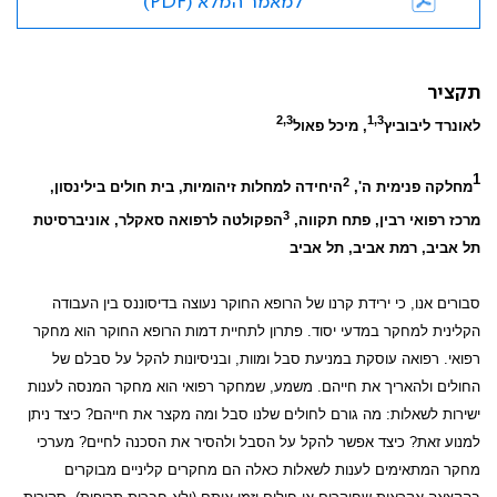
למאמר המלא (PDF)
תקציר
2,3
1,3
לאונרד ליבוביץ
, מיכל פאול
1
2
מחלקה פנימית ה',
היחידה למחלות זיהומיות, בית חולים בילינסון,
3
מרכז רפואי רבין, פתח תקווה,
הפקולטה לרפואה סאקלר, אוניברסיטת
תל אביב, רמת אביב, תל אביב
סבורים אנו, כי ירידת קרנו של הרופא החוקר נעוצה בדיסוננס בין העבודה
הקלינית למחקר במדעי יסוד. פתרון לתחיית דמות הרופא החוקר הוא מחקר
רפואי. רפואה עוסקת במניעת סבל ומוות, ובניסיונות להקל על סבלם של
החולים ולהאריך את חייהם. משמע, שמחקר רפואי הוא מחקר המנסה לענות
ישירות לשאלות: מה גורם לחולים שלנו סבל ומה מקצר את חייהם? כיצד ניתן
למנוע זאת? כיצד אפשר להקל על הסבל ולהסיר את הסכנה לחיים? מערכי
מחקר המתאימים לענות לשאלות כאלה הם מחקרים קליניים מבוקרים