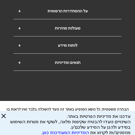
על ההסתדרות הרפואית
+
פעולות מהירות
+
לוחות מידע
+
תנאים ומדיניות
+
הבהרה משפטית: כל נושא המופיע באתר זה נועד להשכלה בלבד ואין לראות בו
ייעוץ רפואי או משפטי. אין הר"י אחראית לתוכן המתפרסם באתר זה ולכל נזק
עדכנו את מדיניות הפרטיות באתר.
שעלול להיגרם.
השינויים נועדו להבטיח שקיפות מלאה, לשקף את מטרות השימוש
ידוע לי שהר"י אוספת ושומרת מידע אישי לצורך מתן השרות וכי חלק ממנו עשוי
במידע ולהגן על המידע שלכם/ן.
להיות מועבר לצדדים שלישיים, הכל בכפוף ל
מדיניות הפרטיות
ול
תנאי השימוש
מוזמנים/ות לקרוא את
המדיניות המעודכנת כאן
.