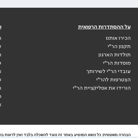
על ההסתדרות הרפואית
פ
הכירו אותנו
ה
תקנון הר"י
ש
תולדות הארגון
ה
מוסדות הר"י
ע
עובדי הר"י לשירותך
א
הצטרפות להר"י
ע
הורידו את אפליקציית הר"י
ר
ס
א
הבהרה משפטית: כל נושא המופיע באתר זה נועד להשכלה בלבד ואין לראות בו י