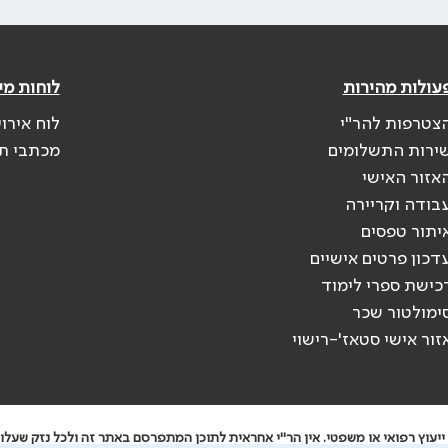
עולות מהירות
לוחות מי
צטרפות להר"י
לוח אירו
ירות התשלומים
מכתבי ת
אזור האישי
בודה וקריירה
יתור טפסים
דכון פרטים אישיים
כישת ספרי לימוד
ימולטור שכר
זור אישי סטאז'-רישוי
יעוץ רפואי או משפטי. אין הר"י אחראית לתוכן המתפרסם באתר זה ולכל נזק שעלול