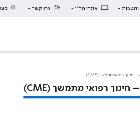
 והטבות
אתרי הר"י
צרו קשר
פעו