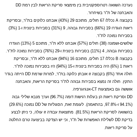
נערכה השוואה רטרוספקטיבית בין מימצאי סריקת הריאות לבין רמת
DD
והאבחנה של ת"ר בשיחרור.
בקבוצה
A
נכללו 67 חולים, מתוכם 29 (43%) אובחנו כלוקים בת"ר, ובסריקת
ריאות הוגדרו 19 (66%) בסבירות גבוהה, 9 (31%) בסבירות בינונית ו-1 (3%)
בסבירות נמוכה לת"ר.
שלושים-ושמונה (38) חולים (57%) אובחנו ללא ת"ר, מתוכם 5 (13%) הוגדרו
בסבירות גבוהה, 4 (11%) בסבירות בינונית ו-29 (76%) בסבירות נמוכה לת"ר.
בקבוצה
B
נכללו 17 חולים, מתוכם 16 (94%) אובחנו ללא ת"ר, ובסריקת
ריאות 1 (6%) היה בסבירות בינונית ו-15 (94%) היו בסבירות נמוכה לת"ר.
חולה אחד (6%) בקבוצה זו אובחן כלוקה בת"ר, למרות שרמת
DD
הייתה בגדר
התקין. חולה זה נמצא בסבירות גבוהה לת"ר בסריקת הריאות, והאבחנה
אוששה גם באמצעות
CT
-אנגיוגרפיה.
DD
וסריקת ריאות הן בעלות רגישות דומה (96.7%) וערך מנבא שלילי גבוה
(94.1% ו-97.8%, בהתאמה). לעומת זאת, הסגוליות של
DD
נמוכה (29.6%)
בהשוואה לסריקת הריאות (81.5%). מתוצאות עבודה זו עולה, כי ניתן לבצע
בדיקת
DD
לשלילת האפשרות של ת"ר, וכי יש הצדקה בביצועה טרם החלטה
על סריקת ריאות.