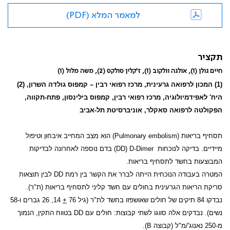
למאמר המלא (PDF)
תקציר
חיים גולן (1), אולגה וולקוב (1), ז'קלין סולקס (2), משה מלול (1)
(1) המכון לרפואה גרעינית, מרכז רפואי רבין – קמפוס גולדה השרון, (2)
היח' לאפידמיולוגיה, מרכז רפואי רבין, קמפוס בילינסון, פתח-תקווה,
הפקולטה לרפואה סאקלר, אוניברסיטת תל-אביב
תסחיף בריאות (
Pulmonary embolism
) הוא מצב המחייב איבחון וטיפול
מיידיים. בדיקה לנוכחות
D-Dimer
(
DD
)
בדם נוספה לאחרונה לבדיקות
המבוצעות בחשד לתסחיף בריאות.
המטרה בעבודה הנוכחית הייתה לברר את הקשר בין רמת
DD
לבין תוצאות
סריקת הריאות הגרעינית בחולים עם חשד קליני לתסחיף בריאות (ת"ר).
נבדקו 84 תיקים של חולים שאושפזו בחשד לת"ר (גיל 76
+
14, 26 גברים ו-58
נשים). נבדקים אלה סווגו לשתי קבוצות: חולים עם
DD
בטווח התקין, הנמוך
מ-250 נאנוג'/מ"ל (קבוצה
B
).