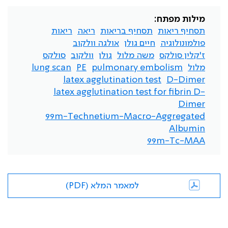
מילות מפתח:
תסחיף ריאות
תסחיף בריאות
ריאה
ריאות
פולמונולוגיה
חיים גולן
אולגה וולקוב
ז'קלין סולקס
משה מלול
גולן
וולקוב
סולקס
מלול
pulmonary embolism
PE
lung scan
latex agglutination test
D-Dimer
latex agglutination test for fibrin D-
Dimer
99m-Technetium-Macro-Aggregated
Albumin
99m-Tc-MAA
למאמר המלא (PDF)