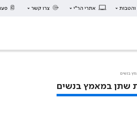
 והטבות
אתרי הר"י
צרו קשר
פעו
מץ בנשים
טת שתן במאמץ בנשים