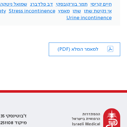
חיים קריסי
תמר בורקובסקי
דב פלדברג
שמואל ניטקה
אי נקיטת שתן
שתן
מאמץ
Stress incontinence
ety
Urine incontinence
למאמר המלא (PDF)
ז'בוטינסקי 35 רמת גן, בניין התאומים 2
מיקוד 5251108