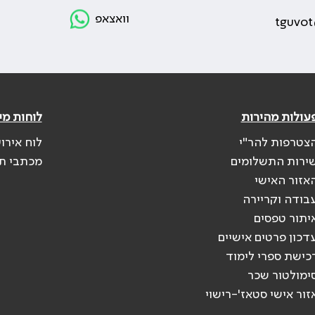
וואצאפ
tguvot
עולות מהירות
לוחות מי
צטרפות להר"י
לוח אירו
ירות התשלומים
מכתבי ת
אזור האישי
בודה וקריירה
יתור טפסים
דכון פרטים אישיים
כישת ספרי לימוד
ימולטור שכר
זור אישי סטאז'-רישוי