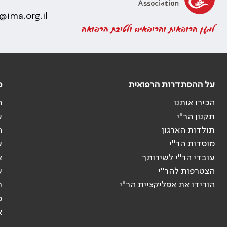
@ima.org.il
למען הרופאות והרופאים ולטובת הרפואה
על ההסתדרות הרפואית
פ
הכירו אותנו
ה
תקנון הר"י
ש
תולדות הארגון
ה
מוסדות הר"י
ע
עובדי הר"י לשירותך
א
הצטרפות להר"י
ע
הורידו את אפליקציית הר"י
ר
ס
א