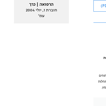
הרפואה | כרך
חוברת 1, יולי 2004
עמ׳
ת
וחים
מחלות
מץ.