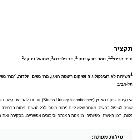
תקציר
2
3
2
1,2
חיים קריסי
, תמר בורקובסקי
, דב פלדברג
, שמואל ניטקה
1
2
השירות לאורוגינקולוגיה ושיקום ריצפת האגן, מח' נשים ויולדות,
מח' נשי
תל-אביב
אי-נקיטת שתן במאמץ (
Stress Urinary incontinence
) גורמת להפרעה קשה באי
שונים לטיפול בבעיה, מאחר שלא קיים ניתוח מיטבי לכל הנשים. ניתוח הבחירה
נלוות, רצון האישה, ציפיותיה, מיומנות המנתח וסיבוכים אפשריים. בסקירה זאת
מילות מפתח: