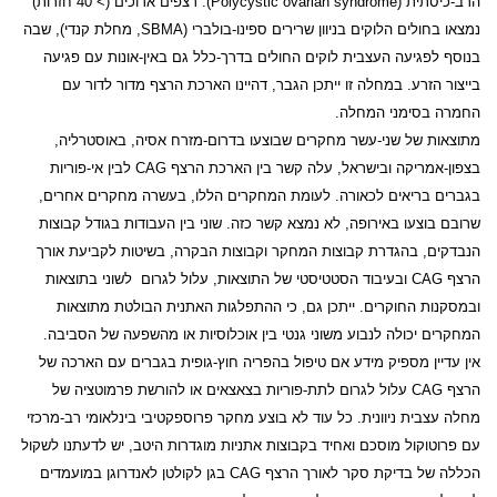
הרב-כיסתית (
Polycystic ovarian syndrome
). רצפים ארוכים (> 40 חזרות)
נמצאו בחולים הלוקים בניוון שרירים ספינו-בולברי (
SBMA
, מחלת קנדי), שבה
בנוסף לפגיעה העצבית לוקים החולים בדרך-כלל גם באין-אונות עם פגיעה
בייצור הזרע. במחלה זו ייתכן הגבר, דהיינו הארכת הרצף מדור לדור עם
החמרה בסימני המחלה.
מתוצאות של שני-עשר מחקרים שבוצעו בדרום-מזרח אסיה, באוסטרליה,
בצפון-אמריקה ובישראל, עלה קשר בין הארכת הרצף
CAG
לבין אי-פוריות
בגברים בריאים לכאורה. לעומת המחקרים הללו, בעשרה מחקרים אחרים,
שרובם בוצעו באירופה, לא נמצא קשר כזה. שוני בין העבודות בגודל קבוצות
הנבדקים, בהגדרת קבוצות המחקר וקבוצות הבקרה, בשיטות לקביעת אורך
הרצף
CAG
ובעיבוד הסטטיסטי של התוצאות, עלול לגרום
לשוני בתוצאות
ובמסקנות החוקרים. ייתכן גם, כי ההתפלגות האתנית הבולטת מתוצאות
המחקרים יכולה לנבוע משוני גנטי בין אוכלוסיות או מהשפעה של הסביבה.
אין עדיין מספיק מידע אם טיפול בהפריה חוץ-גופית בגברים עם הארכה של
הרצף
CAG
עלול לגרום לתת-פוריות בצאצאים או להורשת פרמוטציה של
מחלה עצבית ניוונית. כל עוד לא בוצע מחקר פרוספקטיבי בינלאומי רב-מרכזי
עם פרוטוקול מוסכם ואחיד בקבוצות אתניות מוגדרות היטב, יש לדעתנו לשקול
הכללה של בדיקת סקר לאורך הרצף
CAG
בגן לקולטן לאנדרוגן במועמדים