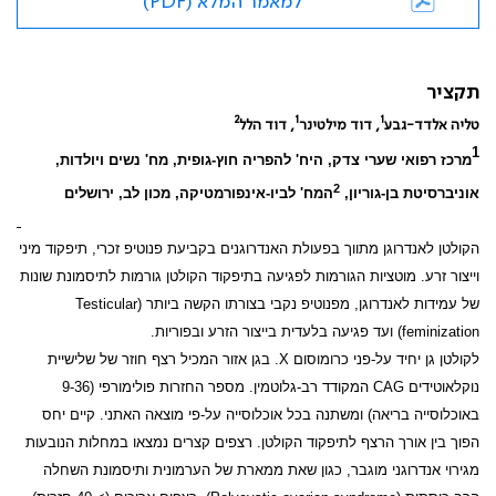
למאמר המלא (PDF)
תקציר
2
1
1
טליה אלדד-גבע
, דוד מילטינר
, דוד הלל
1
מרכז רפואי שערי צדק, היח' להפריה חוץ-גופית, מח' נשים ויולדות,
2
אוניברסיטת בן-גוריון,
המח' לביו-אינפורמטיקה, מכון לב, ירושלים
הקולטן לאנדרוגן מתווך בפעולת האנדרוגנים בקביעת פנוטיפ זכרי, תיפקוד מיני
וייצור זרע. מוטציות הגורמות לפגיעה בתיפקוד הקולטן גורמות לתיסמונת שונות
של עמידות לאנדרוגן, מפנוטיפ נקבי בצורתו הקשה ביותר (
Testicular
feminization
) ועד פגיעה בלעדית בייצור הזרע ובפוריות.
לקולטן גן יחיד על-פני כרומוסום
X
. בגן אזור המכיל רצף חוזר של שלישיית
נוקלאוטידים
CAG
המקודד רב-גלוטמין. מספר החזרות פולימורפי (9-36
באוכלוסייה בריאה) ומשתנה בכל אוכלוסייה על-פי מוצאה האתני. קיים יחס
הפוך בין אורך הרצף לתיפקוד הקולטן. רצפים קצרים נמצאו במחלות הנובעות
מגירוי אנדרוגני מוגבר, כגון שאת ממארת של הערמונית ותיסמונת השחלה