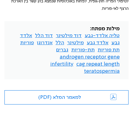
לטיפולי הפריה חוץ-גופית, לפחות באוכלוסיות שנמצא בהן קשר בין הארכת
הרצף לאי-פוריות.
מילות מפתח:
טליה אלדד-גבע
דוד מילטינר
דוד הלל
אלדד
גבע
אלדד גבע
מילטינר
הלל
אנדרוגן
פוריות
תת פוריות
תת-פוריות
גברים
androgen receptor gene
infertility
cag repeat length
teratospermia
למאמר המלא (PDF)