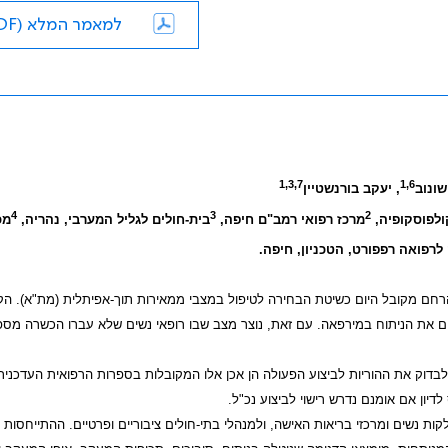
למאמר המלא (PDF)
1,3,7
1,6
שונוב
, יעקב בורנשטיין
4
3
2
ולפוסקופיה,
מרכז רפואי רמב"ם חיפה,
בית-חולים לגליל המערבי, נהריה,
מכ
לרפואה רפפורט, הטכניון, חיפה.
הרחם מקובל היום כשיטת הבחירה לטיפול במצבי ממאירות תוך-אפיתלית (מת"א). ה
עים את הניתוח במירפאה. עם זאת, נוצר מצב שבו רופאי נשים שלא עברו הכשרה מס
דוק את ההוריות לביצוע הפעולה הן אכן אלו המקובלות בספרות הרפואית העדכנית
יון אם אומנם נדרש רישוי לביצוע נכ"ל.
 נשים ומרכזי בריאות האישה, ולמנהלי בתי-חולים ציבוריים ופרטיים. ההתייחסות 