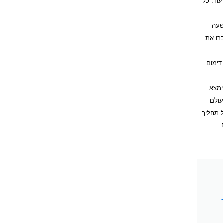
עוד. כל
בין 18-70 שנה. ארבעים-ותישעה
רבית הנשים (416) נותחו עקב מת"א בדרגת חומרה 2 או 3. מאה-עשרים-ושמונה נשים עם מת"א בדרגת חומרה 1 עברו את
ה דימום
לנוכח המימצא
 רבות אחרות בעולם
 להחיל תהליך