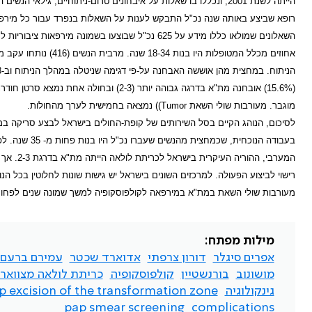
הייתה לשנת 2001, ונכללו בו שאלות על איבחונים טרום-ניתוחיים, גי
רופא שביצע באותה שנה נכ"ל התבקש לענות על השאלות בנפרד עבור כל מירפ
הניתוח. במחצית מהן אוששה האבחנה על-פי דגימה שניטלה במהלך הניתוח וב-43 מהן נמצא אפיתל תקין, אך ב-20 נשים
(15.6%) אובחנה מת"א בדרגה גבוהה יותר (3
מוגבר. מעורבות שולי השאת
Tumor)
) נמצאה בחמישית לערך מהחולות.
המערבי,
רישוי לביצוע הפעולה. למרכזים השונים בישראל יש גישות שונות לחלוטין בכ
מעורבות שולי השאת במת"א במירפאה לקולפוסקופיה למשך שמונה שנים לפחות
מילות מפתח:
אפרים סיגלר
דורון צרפתי
אדוארד שכטר
עמירם ברעם
מושונוב
בורנשטיין
קולפוסקופיה
כריתת לולאה מצוואר
גינקולוגיה
op excision of the transformation zone
pap smear screening
complications