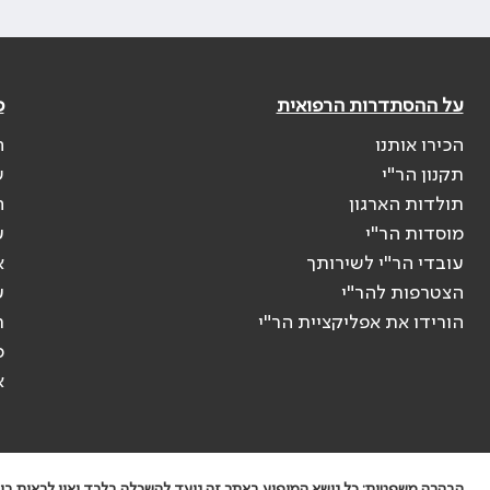
על ההסתדרות הרפואית
פ
הכירו אותנו
ה
תקנון הר"י
ש
תולדות הארגון
ה
מוסדות הר"י
ע
עובדי הר"י לשירותך
א
הצטרפות להר"י
ע
הורידו את אפליקציית הר"י
ר
ס
א
הבהרה משפטית: כל נושא המופיע באתר זה נועד להשכלה בלבד ואין לראות בו י