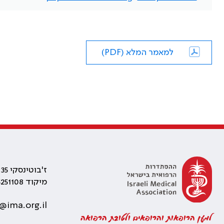
למאמר המלא (PDF)
ז'בוטינסקי 35 רמת גן, בניין התאומים 2
מיקוד 5251108
@ima.org.il
למען הרופאות והרופאים ולטובת הרפואה