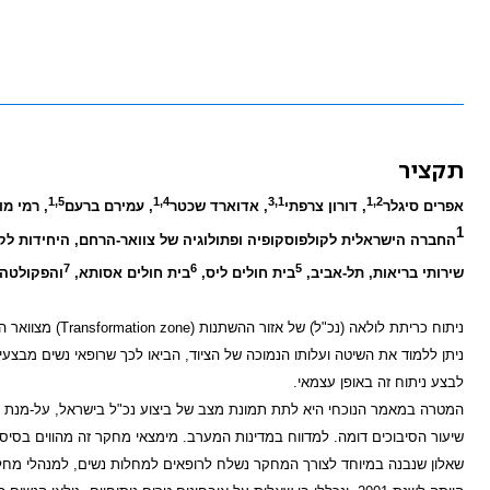
תקציר
1,5
1,4
3,1
1,2
אפרים סיגלר
, דורון צרפתי
, אדוארד שכטר
, עמירם ברעם
, רמי מו
1
החברה הישראלית לקולפוסקופיה ופתולוגיה של צוואר-הרחם, היחידות לק
7
6
5
שירותי בריאות, תל-אביב,
בית חולים ליס,
בית חולים אסותא,
והפקולטה 
ניתוח כריתת לולאה (נכ"ל) של אזור ההשתנות (
Transformation zone
) מצוואר 
ניתן ללמוד את השיטה ועלותו הנמוכה של הציוד, הביאו לכך שרופאי נשים מבצ
לבצע ניתוח זה באופן עצמאי.
המטרה במאמר הנוכחי היא לתת תמונת מצב של ביצוע נכ"ל בישראל, על-מנת לב
שיעור הסיבוכים דומה. למדווח במדינות המערב. מימצאי מחקר זה מהווים בסיס לד
שאלון שנבנה במיוחד לצורך המחקר נשלח לרופאים למחלות נשים, למנהלי מחלקות