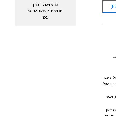
הרפואה | כרך
חוברת 1, מאי 2004
עמ׳
בי
קלות שבה
פקת החלו
, והאם
בשאלון