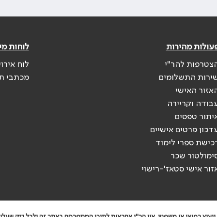
עולות מהירות
לוחות מי
צטרפות להר"י
לוח אירו
ירות התשלומים
מכתבי ת
אזור האישי
בודה וקריירה
יתור טפסים
דכון פרטים אישיים
כישת ספרי לימוד
ימולטור שכר
זור אישי סטאז'-רישוי
יעוץ רפואי או משפטי. אין הר"י אחראית לתוכן המתפרסם באתר זה ולכל נזק שעלול