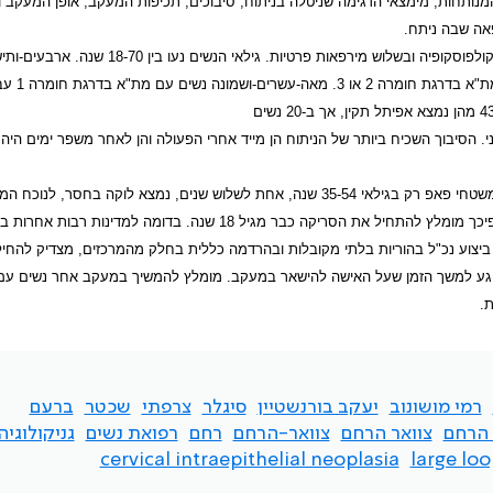
לאי הנשים המנותחות, מימצאי הדגימה שניטלה בניתוח, סיבוכים, תכיפות המעקב, אופן המעקב ו
אה שבה ניתח.
השאלונים שמולאו כללו מידע על 625 נכ"ל שבוצעו בשמונה מירפאות ציבוריות לקולפוסקופיה ובשלוש מירפאות פרטיות. גילאי הנשים נעו 
אחוזים מכלל המטופלות היו בנות 18-34 שנה. מ
2-) ובחולה אחת נמצא סרטן חודרני. הסיבוך השכיח ביותר של הניתוח הן מייד אחרי הפעולה והן לאחר משפר ימים הי
לסיכום, הנוהג הקיים בסל השירותים של קופת-החולים בישראל לבצע סריקה במשטחי פאפ רק בגילאי 35-54 שנה, אחת לשלוש שנים, נמצא לוקה בחסר, 
בעבודה הנוכחית, שכמחצית מהנשים שעברו נכ"ל היו בנות פחות מ- 35 שנה. לפיכך מומלץ להתחיל את הסריקה כבר מגיל 18 שנה. בדומה למדינות
 ההוריה העיקרית בישראל לכריתת לולאה הייתה מת"א בדרגת 2-3. אך ביצוע נכ"ל בהוריות בלתי מקובלות ובהרדמה כללית בחלק מהמרכזים, מצדיק
ל הנוגע למשך הזמן שעל האישה להישאר במעקב. מומלץ להמשיך במעקב אחר נשים עם
.
רמי מושונוב
יעקב בורנשטיין
סיגלר
צרפתי
שכטר
ברעם
 הרחם
צוואר הרחם
צוואר-הרחם
רחם
רפואת נשים
גניקולוגיה
cervical intraepithelial neoplasia
large lo