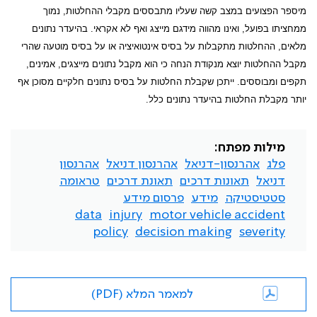
מיספר הפצועים במצב קשה שעליו מתבססים מקבלי ההחלטות, נמוך
ממחציתו בפועל, ואינו מהווה מידגם מייצג ואף לא אקראי. בהיעדר נתונים
מלאים, ההחלטות מתקבלות על בסיס אינטואיציה או על בסיס מוטעה שהרי
מקבל ההחלטות יוצא מנקודת הנחה כי הוא מקבל נתונים מייצגים, אמינים,
תקפים ומבוססים. ייתכן שקבלת החלטות על בסיס נתונים חלקיים מסוכן אף
יותר מקבלת החלטות בהיעדר נתונים כלל.
מילות מפתח:
פלג
אהרנסון-דניאל
אהרנסון דניאל
אהרנסון
דניאל
תאונות דרכים
תאונת דרכים
טראומה
סטטיסטיקה
מידע
פרסום מידע
data
injury
motor vehicle accident
policy
decision making
severity
למאמר המלא (PDF)