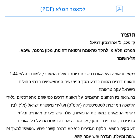
למאמר המלא (PDF)
תקציר
ק' פלג, ל' אהרנסון-דניאל
המרכז הלאומי לחקר טראומה ורפואה דחופה, מכון גרטנר, שיבא,
תל-השומר
רקע:
טראומה היא הגורם השכיח ביותר בעולם המערבי, למוות בגילאי 1-44.
תאונות דרכים מהוות כרבע מסך הניפגעים המתאשפזים בבתי-החולים
בישראל עקב טראומה.
בהשוואה בין הנתונים הרשמיים על תאונות דרכים כפי שהם מתפרסמים על-ידי
הלישכה המרכזית לסטטיסטיקה (הלמ"ס) ועל-ידי מישטרת ישראל (מ"י) לבין
רישומי הניפגעים במערכות הרפואיות, עולה שיש פערים מהותיים ובלתי
סבירים בין הנתונים. בנוסף, אין הגדרה אחידה ומוסכמת על כל הגופים
העוסקים בנושא. חלקם מגדירים כ"פצוע במצב קשה" פצוע שאושפז למשך 24
שעות ומעלה, הגדרה שיש עמה קושי.