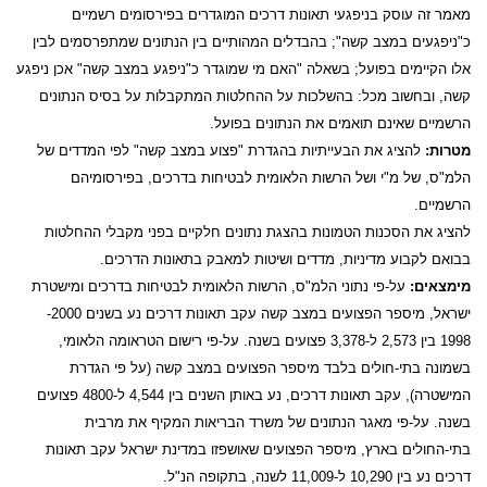
מאמר זה עוסק בניפגעי תאונות דרכים המוגדרים בפירסומים רשמיים
כ"ניפגעים במצב קשה"; בהבדלים המהותיים בין הנתונים שמתפרסמים לבין
אלו הקיימים בפועל; בשאלה "האם מי שמוגדר כ"ניפגע במצב קשה" אכן ניפגע
קשה, ובחשוב מכל: בהשלכות על ההחלטות המתקבלות על בסיס הנתונים
הרשמיים שאינם תואמים את הנתונים בפועל.
מטרות:
להציג את הבעייתיות בהגדרת "פצוע במצב קשה" לפי המדדים של
הלמ"ס, של מ"י ושל הרשות הלאומית לבטיחות בדרכים, בפירסומיהם
הרשמיים.
להציג את הסכנות הטמונות בהצגת נתונים חלקיים בפני מקבלי ההחלטות
בבואם לקבוע מדיניות, מדדים ושיטות למאבק בתאונות הדרכים.
מימצאים:
על-פי נתוני הלמ"ס, הרשות הלאומית לבטיחות בדרכים ומישטרת
ישראל, מיספר הפצועים במצב קשה עקב תאונות דרכים נע בשנים 2000-
1998 בין 2,573 ל-3,378 פצועים בשנה. על-פי רישום הטראומה הלאומי,
בשמונה בתי-חולים בלבד מיספר הפצועים במצב קשה (על פי הגדרת
המישטרה), עקב תאונות דרכים, נע באותן השנים בין 4,544 ל-4800 פצועים
בשנה. על-פי מאגר הנתונים של משרד הבריאות המקיף את מרבית
בתי-החולים בארץ, מיספר הפצועים שאושפזו במדינת ישראל עקב תאונות
דרכים נע בין 10,290 ל-11,009 לשנה, בתקופה הנ"ל.