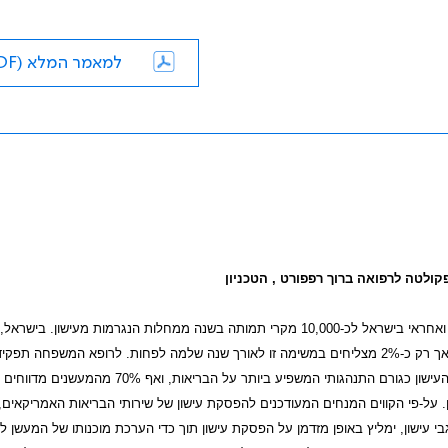
למאמר המלא (PDF)
קולטה לרפואה ברוך רפפורט , הטכניון
 לאורך שנה
שלמה לפחות. לרופא המשפחה תפקיד
משמעותי בעזרה למטופליו להפסיק לעשן; רוב הרופאים הראשוניים מדרגים את העישון כגורם התנהגותי המשפיע ביותר על הבר
ל-פי הקווים המנחים המעודכנים להפסקת עישון של שירותי הבריאות האמריקאים,
עישון, ימליץ באופן מזדמן על הפסקת עישון תוך כדי הערכת מוכנותו של המעשן ל