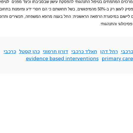
 את המרכזים המתמחים בטיפול התנהגותי להפסקת עישון שבסביבתו וכיצד מפנים
לטיפו
גם רופאים בעלי מודעות ומחויבות לנושא הפסקת העישון יועצים למטופליהם להפסיק לעשן רק ב-50% מהמיפגשים, בשל תחושתם כי הם חסרי ידע ומ
תנים ליישום במיסגרת הרפואה הראשונית: החל בעצה מרופא המשפחה, תכשירים ותרופ
סיכולוגי והתנהגותי.
כרכבי
רחל דהן
חאלד כרכבי
דורון חרמוני
כהן קסטל
כרכבי
evidence based interventions
primary care