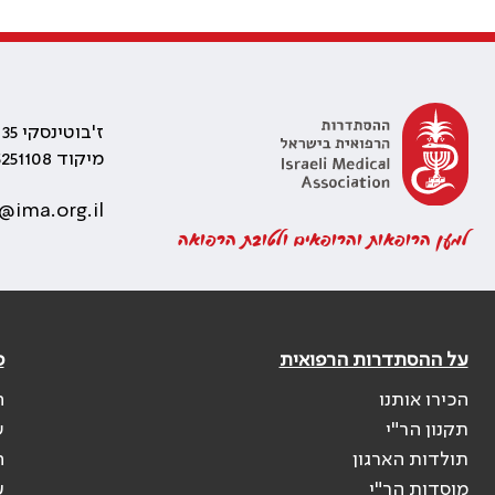
ז'בוטינסקי 35 רמת גן, בניין התאומים 2
מיקוד 5251108
@ima.org.il
למען הרופאות והרופאים ולטובת הרפואה
על ההסתדרות הרפואית
פ
הכירו אותנו
ה
תקנון הר"י
ש
תולדות הארגון
ה
מוסדות הר"י
ע