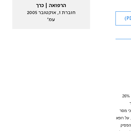
הרפואה | כרך
חוברת 1, אוקטובר 2005
עמ׳
עישון הסיגריות הוא אחד הגורמים העיקריים לתחלואה ותמותה שניתנים למניעה ואחראי בישראל לכ-10,000 מקרי תמותה בשנה ממחלות הנגרמות מעישון. בישראל, 26%
יאות, ואף 70% מהמעשנים מדווחים כי מסר
 על רופא
הפסיק