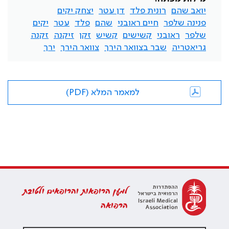
יואב שהם
רונית פלד
דן עטר
יצחק יקים
פנינה שלפר
חיים ראובני
שהם
פלד
עטר
יקים
שלפר
ראובני
קשישים
קשיש
זקן
זיקנה
זקנה
גריאטריה
שבר בצוואר הירך
צוואר הירך
ירך
למאמר המלא (PDF)
למען הרופאות והרופאים ולטובת
הרפואה