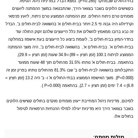
בתי-החולים שבמחקר (
P=0.285
). נמצא הבדל במדיניות ניהול הטיפול
בקשישים הלוקים בשבר בצוואר-הירך, שהתבטאה במשך ההמתנה ליועצים
מומחים טרם ניתוח החולים. זמן ההמתנה הממוצע טרם ניתוח, ליועץ פנימאי
וקרדיולוג היה גבוה פי 2.5 ויותר בבית-חולים א' בהשוואה לבית-חולים ב'. הבדל
זה נבע ברובו ממאמץ להשלים את כלל הייעוצים שלהם זקוק החולה עוד
בחדר-המיון בבית-חולים ב', לעומת ביצוע כל הייעוצים בעת אישפוז במחלקה
בבית-חולים א'. בבית-חולים א',
בהשוואה לבית-חולים ב', היה משך ההמתנה
הממוצע לניתוח 100.1 (זמן חציון = 89) ו-34.9 שעות (זמן חציון = 29.9),
בהתאמה. בבית-חולים א' נותחו 31.5% מהחולים תוך 48 שעות ממועד
התקבלותם בהשוואה לבית-חולים ב' שבו 81.3% מהחולים נותחו בפרק זמן זה
(
P=0.000
). משך האישפוז הממוצע בבתי-החולים א' ו- ב' היה 13.2 (זמן חציון =
6.8) ו- 7.4 ימים (זמן חציון = 2.7), בהתאמה (
P=0.000
).
לסיכום, מדיניות ניהול המחייבת ייעוץ מומחים מוקדם בחולים קשישים הלוקים
בשבר בצוואר הירך היא מדיניות יעילה למילוי ההנחיות הרפואיות לטיפול
בחולים אלו.
מילות מפתח: