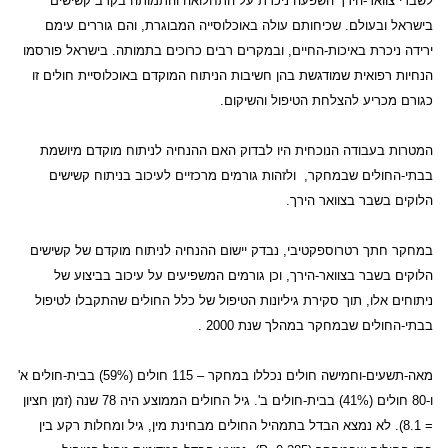
לשברי צוואר-הירך השפעה ניכרת על התחלואה והתמותה בקרב קשישים
בישראל ובעולם. שכיחותם עולה באוכלוסייה המבוגרת, והם גוררים עימם
ירידה ניכרת באיכות-החיים, ובמקרים רבים כרוכים בתמותה. בישראל פורסמו
הנחיות רפואית שמודגשת בהן חשיבות הניתוח המוקדם באוכלוסיית חולים זו
כגורם מכריע להצלחת הטיפול והשיקום.
המטרות בעבודה הנוכחית היו לבדוק האם ההנחיה לניתוח מוקדם מיושמת
בבתי-החולים שבמחקר,
ולזהות גורמים מרכזיים לעיכוב בניתוח קשישים
הלוקים בשבר בצוואר הירך.
במחקר חתך רטרוספקטיבי, נבדק יישום ההנחיה לניתוח מוקדם של קשישים
הלוקים בשבר בצוואר-הירך, וכן גורמים המשפיעים על עיכוב בביצוע של
ניתוחים אלו, תוך סקירת גיליונות הטיפול של כלל החולים שהתקבלו לטיפול
בבתי-החולים שבמחקר במהלך שנת 2000 .
מאה-תשעים-וחמישה חולים נכללו במחקר – 115 חולים (59%) בבית-חולים א'
ו-80 חולים (41%) בבית-חולים ב'. גיל החולים הממוצע היה 78 שנה (זמן חציון
= 8.1). לא נמצא הבדל בתמהיל החולים מבחינת מין, גיל ומחלות רקע בין