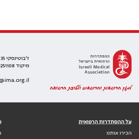
ז'בוטינסקי 35 רמת גן, בניין התאומים 2
מיקוד 5251108
@ima.org.il
למען הרופאות והרופאים ולטובת הרפואה
על ההסתדרות הרפואית
פ
הכירו אותנו
ה