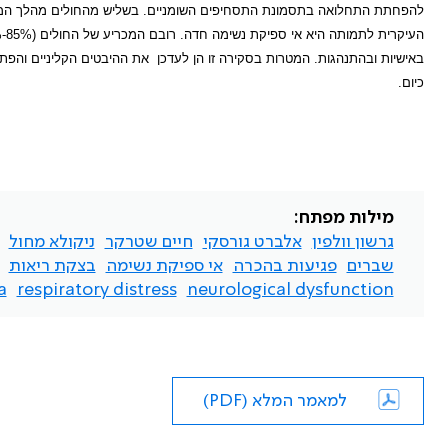
להפחתת התחלואה בתסמונת התסחיפים השומניים. בשליש מהחולים מהלך המחל
באישיות ובהתנהגות. המטרות בסקירה זו הן לעדכן
את ההיבטים הקליניים והפתופ
כיום.
מילות מפתח:
גרשון וולפין
אלברט גורסקי
חיים שטרקר
ניקולא מחול
שברים
פגיעות בהכרה
אי ספיקת נשימה
בצקת ריאות
a
respiratory distress
neurological dysfunction
למאמר המלא (PDF)