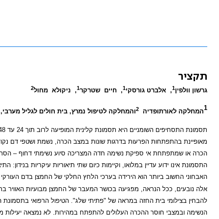
תקציר
2
1
1
1
גרשון וולפין
,
אלברט גורסקי
,
חיים
שטרקר
,
ניקולא
מחול
1
2
המחלקה לאורתופדיה
והמחלקה לטיפול נמרץ, בית חולים לגליל מערבי,
מאופיינת בהתפתחות הפרעות בדרגות שונות במצב הכרה, נשמת ושטפי דם נקוד
הכרה או שמתפתחת אי ספיקת נשימה חדה המצריכה סיוע נשימתי דחוף – הסתמ
התסמונת אינו ידוע עדיין במלואו, וקיימות כיום שתי תיאוריות עיקריות בנידון:
האבחוני החשוב ביותר הוא הירידה בערכי הלחץ החלקי של החמצן בדם העורקי 
אלה נובעים, ככל הנראה, מפגיעה בכושר המעבר של החמצן מבועיות האוויר בר
להבחין בצילומי בית החזה במראה של "פתיתי שלג". הטיפול הרפואי בתסמונת 
הנשימה ובמצבי חוסר ההכרה העלולים להתפתח במהירות. לא נמצאה יעילות מוב