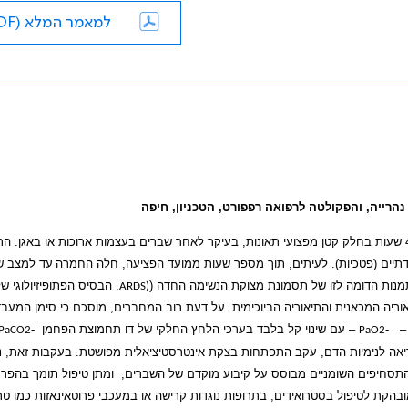
למאמר המלא (PDF)
 נהרייה, והפקולטה לרפואה
רפפורט, הטכניון, חיפה
תסמונת התסחיפים השומניים היא תסמונת קלינית המופיעה לרוב תוך 24 עד 48 שעות בחלק קטן מפצועי תאונות, בעיקר לאחר שברים בעצמות ארוכות או ב
תיים (פטכיות). לעיתים, תוך מספר שעות ממועד הפציעה, חלה החמרה
עד למצב ש
נות הדומה לזו של תסמונת מצוקת הנשימה החדה (
. הבסיס הפתופיזיולוגי ש
(ARDS
 התיאוריה המכאנית והתיאוריה הביוכימית. על דעת רוב המחברים, מוסכם כי סימן המעב
–
-
– עם שינוי קל בלבד בערכי הלחץ החלקי של דו תחמוצת הפחמן
-
PaCO2
PaO2
יאה לנימיות הדם, עקב התפתחות בצקת אינטרסטיציאלית מפושטת. בעקבות זאת, ני
התסחיפים השומניים מבוסס על קיבוע מוקדם של השברים,
ומתן טיפול תומך בהפר
הקת לטיפול בסטרואידים, בתרופות נוגדות קרישה או במעכבי פרוטאינאזות כמו טר