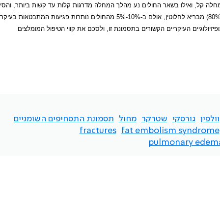
ה קל, ואילו בשאר החולים נע מהלך המחלה מדרגות קלות עד קשות ביותר, והסי
העיקרית לתמותה היא אי ספיקת נשימה חדה. רובם המכריע של החולים (85%-80%) מבריא לחלוטין, אולם ב-10%-5% מהחולים נותרות פגיעות
יזיולוגיים העיקריים הקשורים בתסמונת זו, ולסכם את קווי הטיפול המומלצים
וולפין
גורסקי
שטרקר
מחול
תסמונת התסחיפים השומניים
fractures
fat embolism syndrome
pulmonary edem