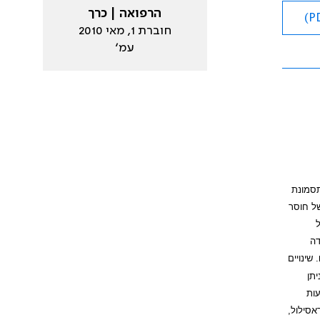
הרפואה | כרך
חוברת 1, מאי 2010
עמ׳
אגן. התסמונת
ל חוסר
ל
דה
. שינויים
תן
עות
אסילול,