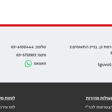
טלפון: 03-6100444
פקס: 03-5753303
וואצאפ
tguvot
עולות מהירות
לוחות מי
צטרפות להר"י
לוח אירו