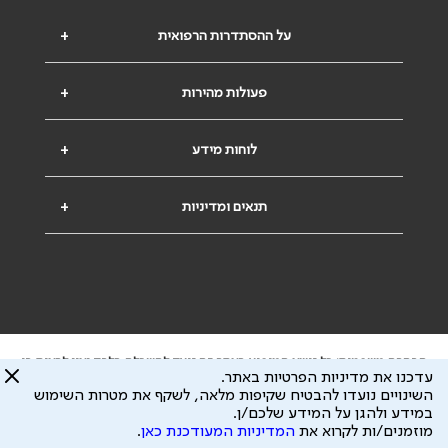
על ההסתדרות הרפואית
+
פעולות מהירות
+
לוחות מידע
+
תנאים ומדיניות
+
הבהרה משפטית: כל נושא המופיע באתר זה נועד להשכלה בלבד ואין לראות בו
עדכנו את מדיניות הפרטיות באתר.
ייעוץ רפואי או משפטי. אין הר"י אחראית לתוכן המתפרסם באתר זה ולכל נזק
השינויים נועדו להבטיח שקיפות מלאה, לשקף את מטרות השימוש
שעלול להיגרם.
במידע ולהגן על המידע שלכם/ן.
ידוע לי שהר"י אוספת ושומרת מידע אישי לצורך מתן השרות וכי חלק ממנו עשוי
מוזמנים/ות לקרוא את
המדיניות המעודכנת כאן
.
להיות מועבר לצדדים שלישיים, הכל בכפוף ל
מדיניות הפרטיות
ול
תנאי השימוש