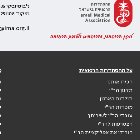
ז'בוטינסקי 35 רמת גן, בניין התאומים 2
מיקוד 5251108
@ima.org.il
למען הרופאות והרופאים ולטובת הרפואה
על ההסתדרות הרפואית
פ
הכירו אותנו
ה
תקנון הר"י
ש
תולדות הארגון
ה
מוסדות הר"י
ע
עובדי הר"י לשירותך
א
הצטרפות להר"י
ע
הורידו את אפליקציית הר"י
ר