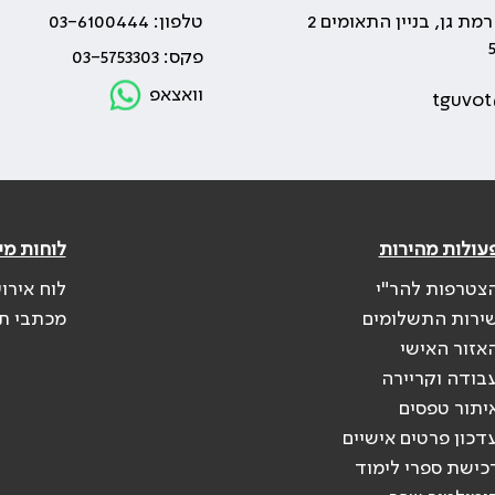
טלפון: 03-6100444
פקס: 03-5753303
וואצאפ
tguvot
עולות מהירות
לוחות מי
צטרפות להר"י
לוח אירו
ירות התשלומים
מכתבי ת
אזור האישי
בודה וקריירה
יתור טפסים
דכון פרטים אישיים
כישת ספרי לימוד