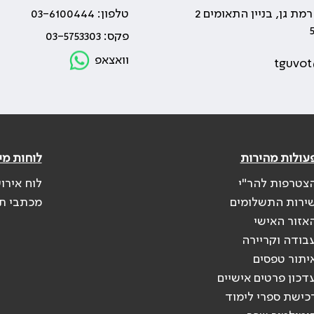
טלפון: 03-6100444
פקס: 03-5753303
וואצאפ
tguvot
עולות מהירות
לוחות מי
צטרפות להר"י
לוח אירו
ירות התשלומים
מכתבי ת
אזור האישי
בודה וקריירה
יתור טפסים
דכון פרטים אישיים
כישת ספרי לימוד