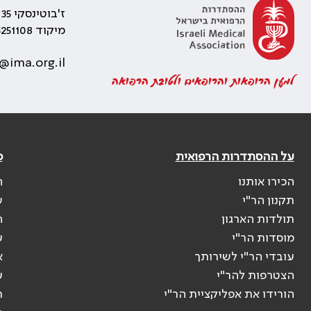
ז'בוטינסקי 35 רמת גן, בניין התאומים 2
מיקוד 5251108
@ima.org.il
למען הרופאות והרופאים ולטובת הרפואה
על ההסתדרות הרפואית
פ
הכירו אותנו
ה
תקנון הר"י
ש
תולדות הארגון
ה
מוסדות הר"י
ע
עובדי הר"י לשירותך
א
הצטרפות להר"י
ע
הורידו את אפליקציית הר"י
ר