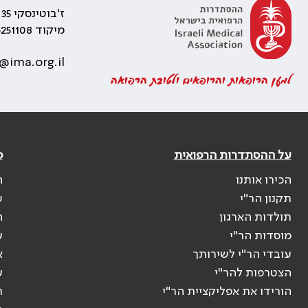
ז'בוטינסקי 35 רמת גן, בניין התאומים 2
מיקוד 5251108
@ima.org.il
למען הרופאות והרופאים ולטובת הרפואה
על ההסתדרות הרפואית
פ
הכירו אותנו
ה
תקנון הר"י
ש
תולדות הארגון
ה
מוסדות הר"י
ע
עובדי הר"י לשירותך
א
הצטרפות להר"י
ע
הורידו את אפליקציית הר"י
ר