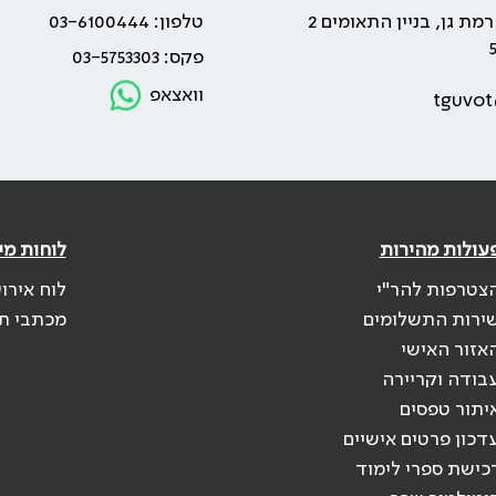
טלפון: 03-6100444
פקס: 03-5753303
וואצאפ
tguvot
עולות מהירות
לוחות מי
צטרפות להר"י
לוח אירו
ירות התשלומים
מכתבי ת
אזור האישי
בודה וקריירה
יתור טפסים
דכון פרטים אישיים
כישת ספרי לימוד