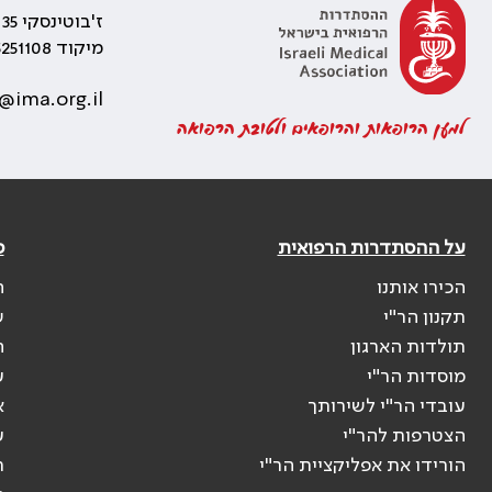
ז'בוטינסקי 35 רמת גן, בניין התאומים 2
מיקוד 5251108
@ima.org.il
למען הרופאות והרופאים ולטובת הרפואה
על ההסתדרות הרפואית
פ
הכירו אותנו
ה
תקנון הר"י
ש
תולדות הארגון
ה
מוסדות הר"י
ע
עובדי הר"י לשירותך
א
הצטרפות להר"י
ע
הורידו את אפליקציית הר"י
ר