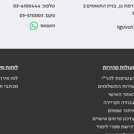
טלפון: 03-6100444
פקס: 03-5753303
וואצאפ
tguvot
עולות מהירות
לוחות מי
צטרפות להר"י
לוח אירו
ירות התשלומים
מכתבי ת
אזור האישי
בודה וקריירה
יתור טפסים
דכון פרטים אישיים
כישת ספרי לימוד