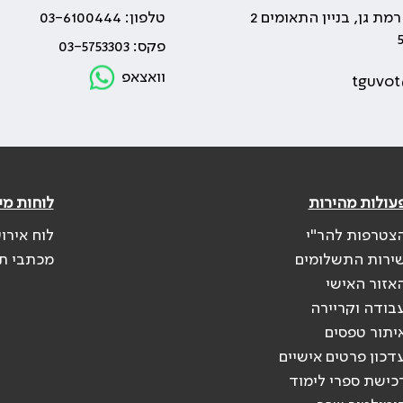
טלפון: 03-6100444
פקס: 03-5753303
וואצאפ
tguvot
עולות מהירות
לוחות מי
צטרפות להר"י
לוח אירו
ירות התשלומים
מכתבי ת
אזור האישי
בודה וקריירה
יתור טפסים
דכון פרטים אישיים
כישת ספרי לימוד