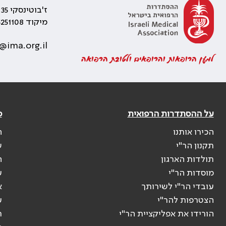
ז'בוטינסקי 35 רמת גן, בניין התאומים 2
מיקוד 5251108
@ima.org.il
למען הרופאות והרופאים ולטובת הרפואה
על ההסתדרות הרפואית
פ
הכירו אותנו
ה
תקנון הר"י
ש
תולדות הארגון
ה
מוסדות הר"י
ע
עובדי הר"י לשירותך
א
הצטרפות להר"י
ע
הורידו את אפליקציית הר"י
ר